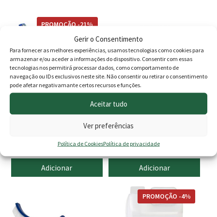
PROMOÇÃO -21%
Gerir o Consentimento
Para fornecer as melhores experiências, usamos tecnologias como cookies para
armazenar e/ou aceder a informações do dispositivo. Consentir com essas
tecnologias nos permitirá processar dados, como comportamento de
navegação ou IDs exclusivos neste site. Não consentir ou retirar o consentimento
pode afetar negativamante certos recursos e funções.
Aceitar tudo
Escova c/reforço
Cesto Skimmer 15lts
Ver preferências
Profissional 42cm
O
O
Política de Cookies
Política de privacidade
12.00
€
9.50
€
13.50
€
preço
preço
Adicionar
Adicionar
original
atual
era:
é:
PROMOÇÃO -4%
12.00 €.
9.50 €.