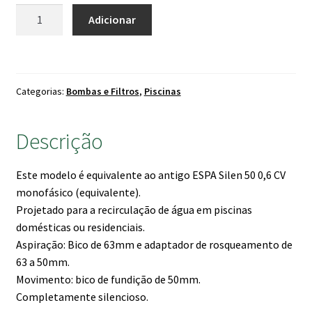
original
atual
Quantidade
Adicionar
de
era:
é:
Bomba
390.00 €.
320.00 €.
Piscina
Espa
Categorias:
Bombas e Filtros
,
Piscinas
Silent
S
60/12
Descrição
0.60CV
Monofásica
Este modelo é equivalente ao antigo ESPA Silen 50 0,6 CV
monofásico (equivalente).
Projetado para a recirculação de água em piscinas
domésticas ou residenciais.
Aspiração: Bico de 63mm e adaptador de rosqueamento de
63 a 50mm.
Movimento: bico de fundição de 50mm.
Completamente silencioso.