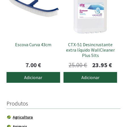
Escova Curva 43cm
CTX-51 Desincrustante
extra líquido WallCleaner
Plus 5lts
O
O
7.00
€
25.00
€
23.95
€
preço
preço
Adicionar
Adicionar
original
atual
era:
é:
25.00 €.
23.95 
Produtos
Agricultura
Animais