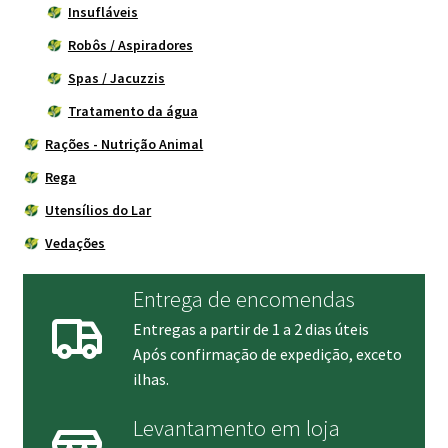
Insufláveis
Robôs / Aspiradores
Spas / Jacuzzis
Tratamento da água
Rações - Nutrição Animal
Rega
Utensílios do Lar
Vedações
Entrega de encomendas
Entregas a partir de 1 a 2 dias úteis
Após confirmação de expedição, exceto
ilhas.
Levantamento em loja