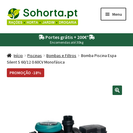
Ir
Saltar
Menu
para
para
a
o
Maximi
Agricultura
navegação
conteúdo
Portes grátis + 200€
*
submen
Encomendas até 30kg
Maximi
Animais
submen
Início
Piscinas
Bombas e Filtros
Bomba Piscina Espa
Silent S 60/12 0.60CV Monofásica
Maximi
Drogaria
submen
PROMOÇÃO -18%
Maximi
Depósitos – Fossas
submen
Maximi
Jardim
submen
Maximi
Piscinas
submen
Maximi
Rega