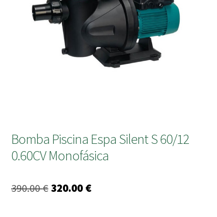
submen
Bomba Piscina Espa Silent S 60/12
0.60CV Monofásica
O
O
390.00
€
320.00
€
preço
preço