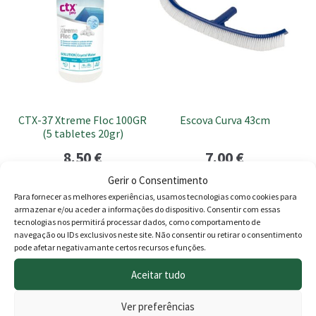
CTX-37 Xtreme Floc 100GR
Escova Curva 43cm
(5 tabletes 20gr)
8.50
€
7.00
€
Gerir o Consentimento
Adicionar
Adicionar
Para fornecer as melhores experiências, usamos tecnologias como cookies para
armazenar e/ou aceder a informações do dispositivo. Consentir com essas
This
tecnologias nos permitirá processar dados, como comportamento de
navegação ou IDs exclusivos neste site. Não consentir ou retirar o consentimento
product
pode afetar negativamante certos recursos e funções.
has
multiple
Aceitar tudo
variants.
Ver preferências
The