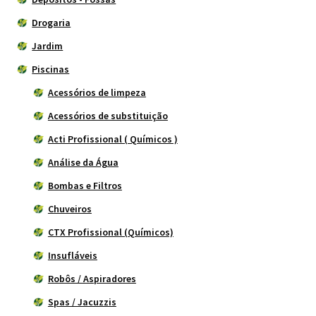
Drogaria
Jardim
Piscinas
Acessórios de limpeza
Acessórios de substituição
Acti Profissional ( Químicos )
Análise da Água
Bombas e Filtros
Chuveiros
CTX Profissional (Químicos)
Insufláveis
Robôs / Aspiradores
Spas / Jacuzzis