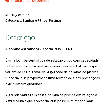
Produto não disponível
original
atual
era:
é:
REF: MQJ0191.07
450.00 €.
380.00 €.
Categorias:
Bombas e Filtros
,
Piscinas
Descrição
A bomba AstralPool Victoria Plus SILENT
É uma bomba centrífuga de estágio único com capacidade
auto-ferrante com motores monofásicos e trifásicos que
variam de 1/3 a 3 cavalos. A geração de bombas de piscina
Victoria Plus
proporciona uma bomba de altas prestações
e de primeira qualidade.
A grande vantagem desta bomba de piscina em relação à
Astral Sena é que a Victoria Plus possui um motor mais