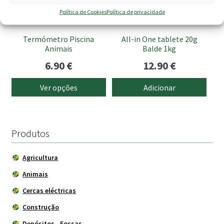
options
Política de Cookies
Política de privacidade
may
be
Termómetro Piscina
All-in One tablete 20g
chosen
Animais
Balde 1kg
on
6.90
€
12.90
€
the
product
Ver opções
Adicionar
page
Produtos
Agricultura
Animais
Cercas eléctricas
Construção
Depósitos - Fossas