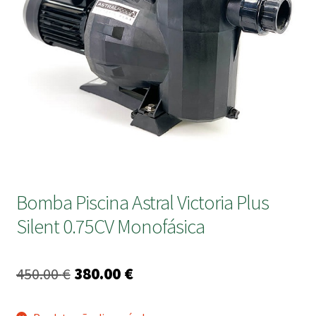
submen
Bomba Piscina Astral Victoria Plus
Silent 0.75CV Monofásica
O
O
450.00
€
380.00
€
preço
preço