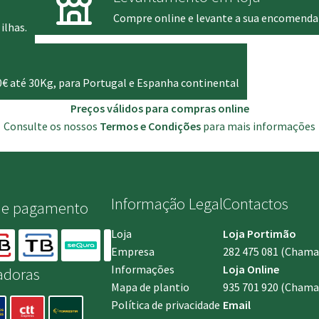
Compre online e levante a sua encomenda
ilhas.
0€ até 30Kg, para Portugal e Espanha continental
Preços válidos para compras online
Consulte os nossos
Termos e Condições
para mais informações
Informação Legal
Contactos
de pagamento
Loja
Loja Portimão
Empresa
282 475 081
(Chamada
Informações
Loja Online
adoras
Mapa de plantio
935 701 920
(Chamad
Política de privacidade
Email