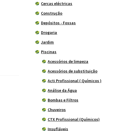
Cercas eléctricas
Construção
Depósitos - Fossas
Drogaria
Jardim
Piscinas
Acessórios de limpeza
Acessórios de substituição
Acti Profissional ( Químicos )
Análise da Água
Bombas e Filtros
Chuveiros
CTX Profissional (Químicos)
Insufláveis