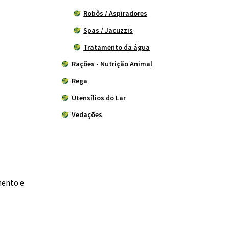
Robôs / Aspiradores
Spas / Jacuzzis
Tratamento da água
Rações - Nutrição Animal
Rega
Utensílios do Lar
Vedações
mento e