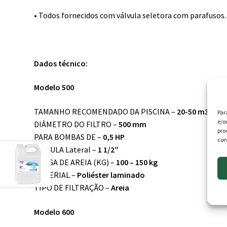
• Todos fornecidos com válvula seletora com parafusos.
Dados técnico:
Modelo 500
TAMANHO RECOMENDADO DA PISCINA –
20-50 m3
Par
e/o
DIÂMETRO DO FILTRO –
500 mm
pro
PARA BOMBAS DE –
0,5 HP
con
VÁLVULA Lateral –
1 1/2″
CARGA DE AREIA (KG) –
100 – 150 kg
MATERIAL –
Poliéster laminado
TIPO DE FILTRAÇÃO –
Areia
Modelo 600