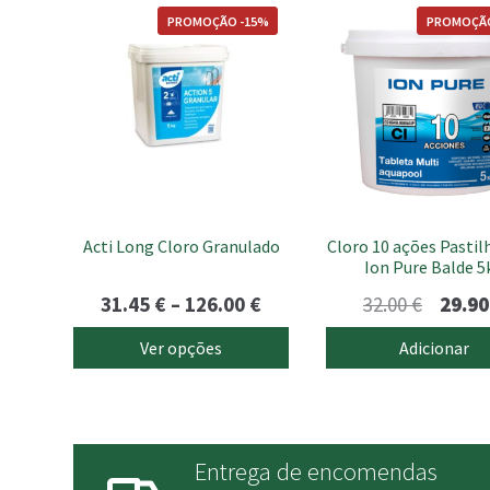
This
PROMOÇÃO -15%
PROMOÇÃO
product
has
multiple
variants.
The
options
may
be
chosen
Acti Long Cloro Granulado
Cloro 10 ações Pastil
on
Ion Pure Balde 5
the
product
Price
O
31.45
€
–
126.00
€
32.00
€
29.9
page
range:
preço
Ver opções
Adicionar
31.45 €
origina
through
era:
126.00 €
32.00 €
Entrega de encomendas