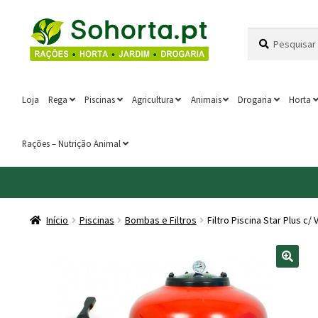
Ir
Saltar
Pesquisar
Pesquisa
para
para
por:
a
o
navegação
conteúdo
Loja
Rega
Piscinas
Agricultura
Animais
Drogaria
Horta
Rações – Nutrição Animal
Início
Piscinas
Bombas e Filtros
Filtro Piscina Star Plus c/ 