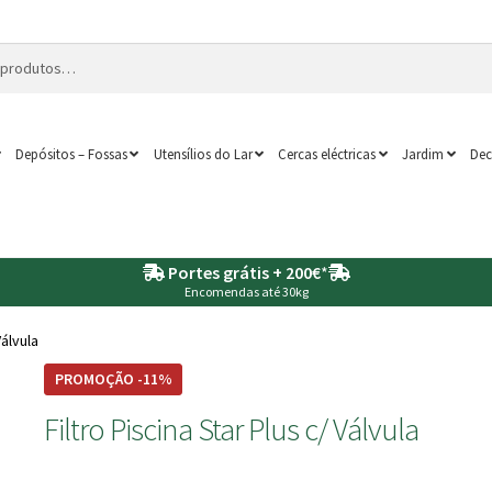
Depósitos – Fossas
Utensílios do Lar
Cercas eléctricas
Jardim
Dec
Portes grátis + 200€
*
Encomendas até 30kg
Válvula
PROMOÇÃO -11%
Filtro Piscina Star Plus c/ Válvula