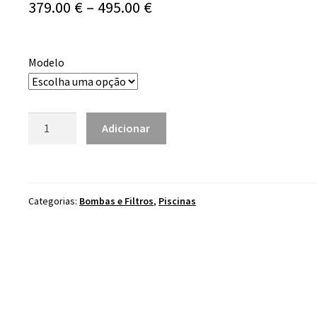
Price
379.00
€
–
495.00
€
range:
379.00 €
Modelo
through
495.00 €
Quantidade
Adicionar
de
Filtro
Piscina
Star
Categorias:
Bombas e Filtros
,
Piscinas
Plus
c/
Válvula