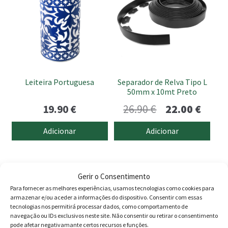
Leiteira Portuguesa
Separador de Relva Tipo L
50mm x 10mt Preto
O
O
19.90
€
26.90
€
22.00
€
preço
preço
Adicionar
Adicionar
original
atual
era:
é:
26.90 €.
22.00 
Gerir o Consentimento
Produtos
Para fornecer as melhores experiências, usamos tecnologias como cookies para
armazenar e/ou aceder a informações do dispositivo. Consentir com essas
Agricultura
tecnologias nos permitirá processar dados, como comportamento de
navegação ou IDs exclusivos neste site. Não consentir ou retirar o consentimento
Animais
pode afetar negativamante certos recursos e funções.