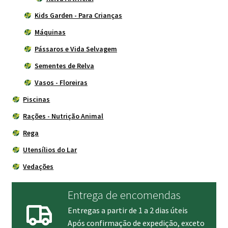
Kids Garden - Para Crianças
Máquinas
Pássaros e Vida Selvagem
Sementes de Relva
Vasos - Floreiras
Piscinas
Rações - Nutrição Animal
Rega
Utensílios do Lar
Vedações
Entrega de encomendas
Entregas a partir de 1 a 2 dias úteis
Após confirmação de expedição, exceto