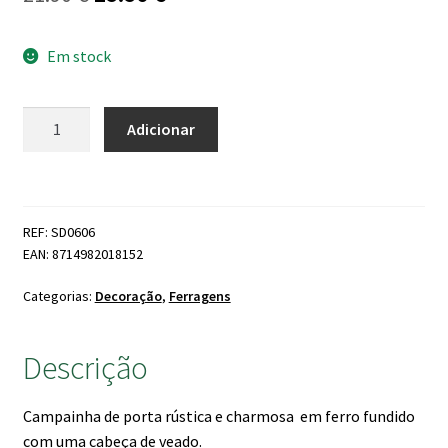
preço
preço
Em stock
original
atual
era:
é:
Quantidade
Adicionar
21.90 €.
19.90 €.
de
Campainha
Veado
REF: SD0606
EAN: 8714982018152
Categorias:
Decoração
,
Ferragens
Descrição
Campainha de porta rústica e charmosa em ferro fundido
com uma cabeça de veado.