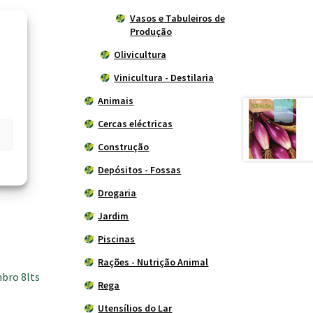
Vasos e Tabuleiros de
ração
Produção
Olivicultura
Vinicultura - Destilaria
Animais
Cercas eléctricas
Construção
Depósitos - Fossas
Drogaria
Jardim
Piscinas
Rações - Nutrição Animal
bro 8lts
Rega
Utensílios do Lar