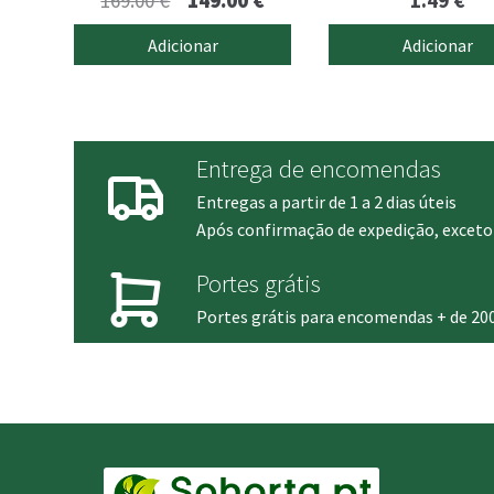
169.00
€
149.00
€
1.49
€
preço
preço
Adicionar
Adicionar
original
atual
era:
é:
169.00 €.
149.00 €.
Entrega de encomendas
Entregas a partir de 1 a 2 dias úteis
Após confirmação de expedição, exceto 
Portes grátis
Portes grátis para encomendas + de 20