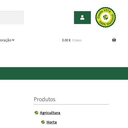
oração
0.00
€
0 itens
Produtos
Agricultura
Horta