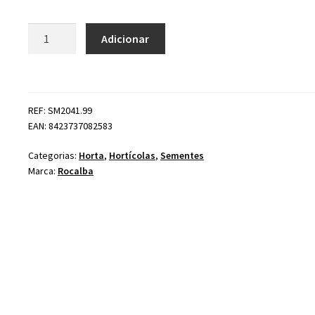
Quantidade
Adicionar
de
Chicória
Perruca
REF: SM2041.99
EAN: 8423737082583
Categorias:
Horta
,
Hortícolas
,
Sementes
Marca:
Rocalba