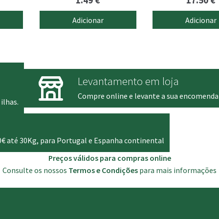
1.49
€
17.50
€
Adicionar
Adicionar
Levantamento em loja
Compre online e levante a sua encomenda
ilhas.
0€ até 30Kg, para Portugal e Espanha continental
Preços válidos para compras online
Consulte os nossos
Termos e Condições
para mais informações