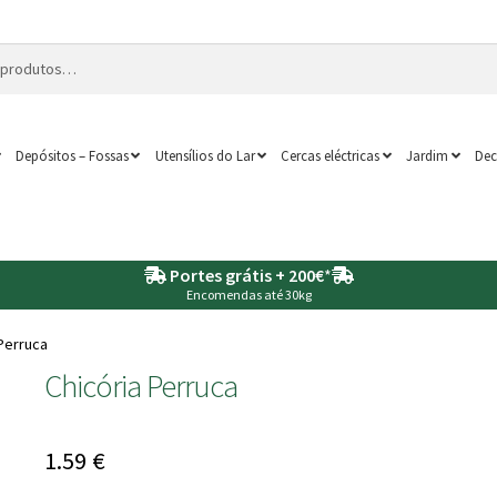
Depósitos – Fossas
Utensílios do Lar
Cercas eléctricas
Jardim
Dec
Portes grátis + 200€
*
Encomendas até 30kg
 Perruca
Chicória Perruca
1.59
€