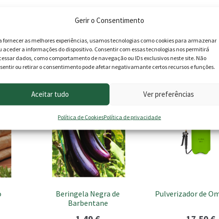
de largura média (20 mm), com lados finos e muito frisados e o co
Gerir o Consentimento
a fornecer as melhores experiências, usamos tecnologias como cookies para armazenar
u aceder a informações do dispositivo. Consentir com essas tecnologias nos permitirá
, ricos em substância orgânica . Amarrando ou cobrindo as plantas,
cessar dados, como comportamento de navegação ou IDs exclusivos neste site. Não
ção: 2-3 semanas).
sentir ou retirar o consentimento pode afetar negativamante certos recursos e funções.
Aceitar tudo
Ver preferências
Política de Cookies
Política de privacidade
o
Beringela Negra de
Pulverizador de Om
Barbentane