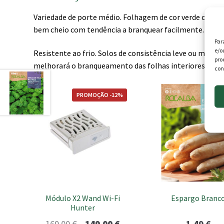
Variedade de porte médio. Folhagem de cor verde claro, 
bem cheio com tendência a branquear facilmente.
Par
e/o
Resistente ao frio. Solos de consistência leve ou média
pro
melhorará o branqueamento das folhas interiores (dura
con
PROMOÇÃO -12%
Módulo X2 Wand Wi-Fi
Espargo Branc
Hunter
O
O