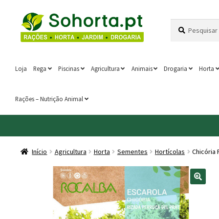
Ir
Saltar
Pesquisar
Pesquisa
para
para
por:
a
o
navegação
conteúdo
Loja
Rega
Piscinas
Agricultura
Animais
Drogaria
Horta
Rações – Nutrição Animal
Início
Agricultura
Horta
Sementes
Hortícolas
Chicória