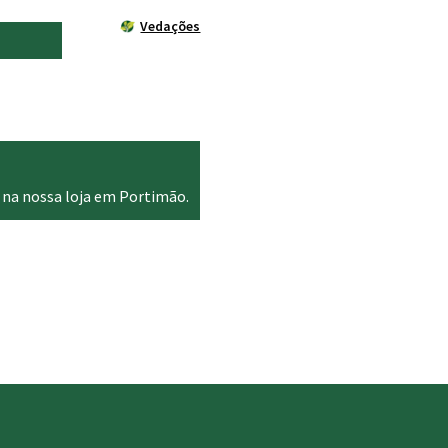
Vedações
 na nossa loja em Portimão.