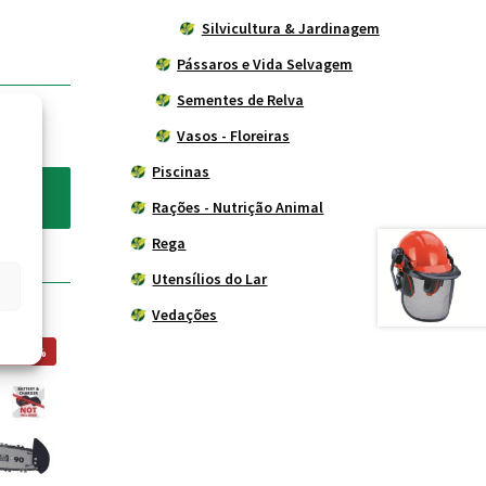
Silvicultura & Jardinagem
Pássaros e Vida Selvagem
Sementes de Relva
Vasos - Floreiras
Piscinas
Rações - Nutrição Animal
Rega
Utensílios do Lar
Vedações
ÃO -15%