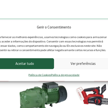
Gerir o Consentimento
a fornecer as melhores experiências, usamos tecnologias como cookies para armazenar
u aceder a informações do dispositivo. Consentir com essas tecnologias nos permitirá
cessar dados, como comportamento de navegação ou IDs exclusivos neste site. Não
sentir ou retirar o consentimento pode afetar negativamante certos recursos e funções.
roduto podem deixar opinião.
Aceitar tudo
Ver preferências
Política de Cookies
Política de privacidade
 -12%
PROMOÇÃO -21%
PROMOÇ