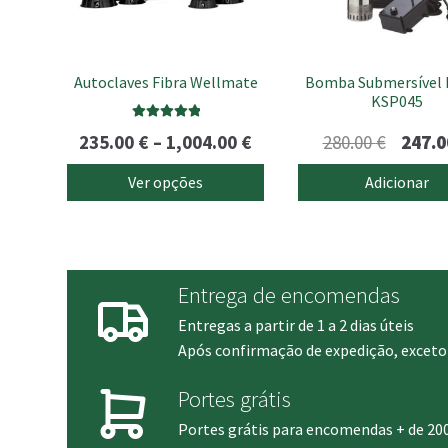
may
be
chosen
Autoclaves Fibra Wellmate
Bomba Submersível
on
KSP045
the
product
Avaliação
Price
O
235.00
€
–
1,004.00
€
280.00
€
247.
page
5.00
de 5
range:
preço
Ver opções
Adicionar
235.00 €
origina
through
era:
1,004.00 €
280.00 
Entrega de encomendas
Entregas a partir de 1 a 2 dias úteis
Após confirmação de expedição, exceto 
Portes grátis
Portes grátis para encomendas + de 20