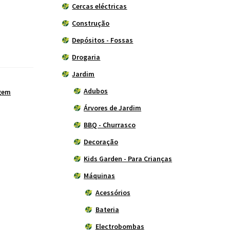
Cercas eléctricas
Construção
Depósitos - Fossas
Drogaria
Jardim
Adubos
agem
Árvores de Jardim
BBQ - Churrasco
Decoração
Kids Garden - Para Crianças
Máquinas
Acessórios
Bateria
Electrobombas