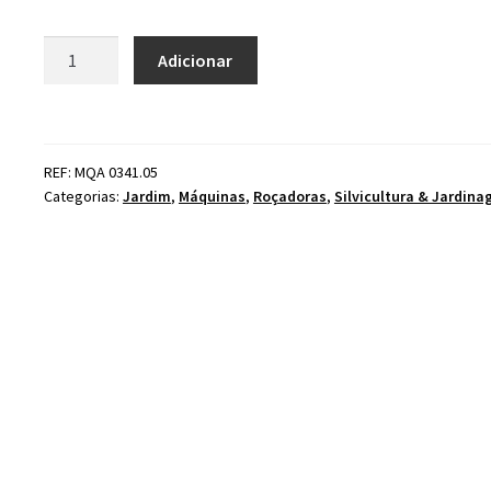
Quantidade
Adicionar
de
Disco
Roçadora
Konta
REF: MQA 0341.05
Silvas
Categorias:
Jardim
,
Máquinas
,
Roçadoras
,
Silvicultura & Jardin
2
Dentes