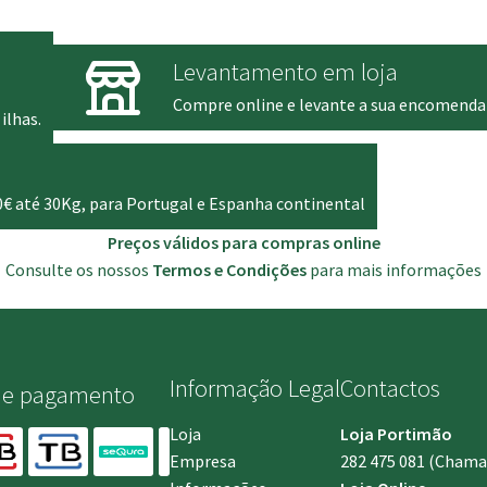
€.
247.00 €.
1,004.00 €
Levantamento em loja
Compre online e levante a sua encomenda
ilhas.
0€ até 30Kg, para Portugal e Espanha continental
Preços válidos para compras online
Consulte os nossos
Termos e Condições
para mais informações
Informação Legal
Contactos
de pagamento
Loja
Loja Portimão
Empresa
282 475 081
(Chamada