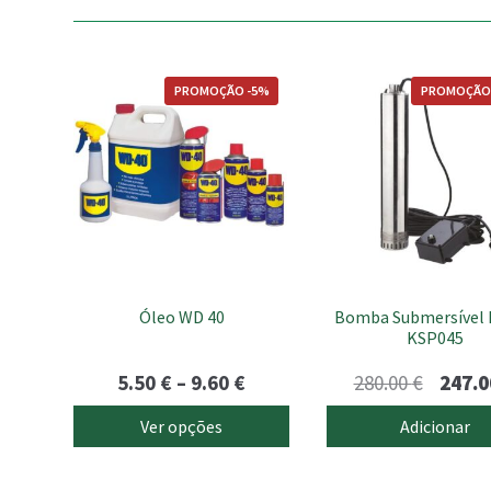
This
PROMOÇÃO -5%
PROMOÇÃO
product
has
multiple
variants.
The
options
may
be
chosen
Óleo WD 40
Bomba Submersível
on
KSP045
the
product
Price
O
5.50
€
–
9.60
€
280.00
€
247.
page
range:
preço
Ver opções
Adicionar
5.50 €
origina
through
era: