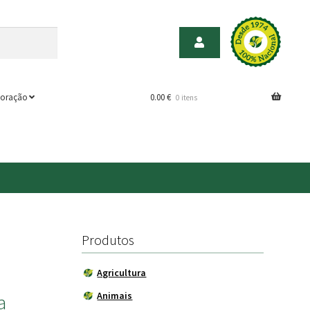
oração
0.00
€
0 itens
Produtos
Agricultura
Animais
a