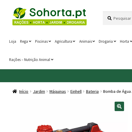
Ir
Saltar
Pesquisar
Pesquisa
para
para
por:
a
o
navegação
conteúdo
Loja
Rega
Piscinas
Agricultura
Animais
Drogaria
Horta
Rações – Nutrição Animal
Início
Jardim
Máquinas
Einhell
Bateria
Bomba de Água A