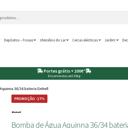
Depósitos – Fossas
Utensílios do Lar
Cercas eléctricas
Jardim
Dec
Portes grátis + 200€
*
Encomendas até 30kg
quinna 36/34 bateria Einhell
PROMOÇÃO -17%
Bomba de Água Aquinna 36/34 bateri