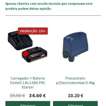
Apenas clientes com sessão iniciada que compraram este
produto podem deixar opinião.
PROMOÇÃO -13%
Carregador + Bateria
Pressostato
Einhell 1.8v 2.5Ah PXC
p/Electrobombas 0-4kg
Starter
O
O
39.90
€
34.60
€
10.20
€
preço
preço
Adicionar
Adicionar