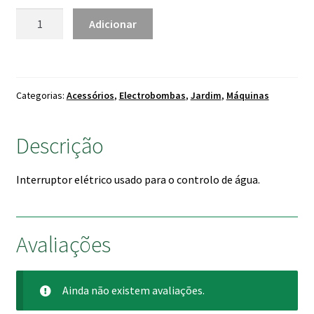
24.90 €
Quantidade
Adicionar
de
Interruptor
de
nível
Categorias:
Acessórios
,
Electrobombas
,
Jardim
,
Máquinas
Descrição
Interruptor elétrico usado para o controlo de água.
Avaliações
Ainda não existem avaliações.