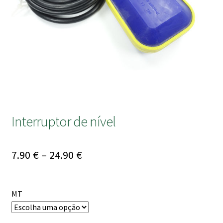
submen
Interruptor de nível
Price
7.90
€
–
24.90
€
range:
7.90 €
MT
through