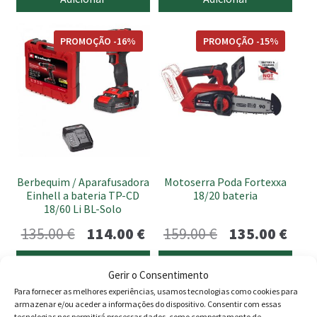
original
atual
era:
é:
PROMOÇÃO -16%
PROMOÇÃO -15%
39.90 €.
34.60 €.
Berbequim / Aparafusadora
Motoserra Poda Fortexxa
Einhell a bateria TP-CD
18/20 bateria
18/60 Li BL-Solo
O
O
O
O
135.00
€
114.00
€
159.00
€
135.00
€
preço
preço
preço
preç
Adicionar
Adicionar
Gerir o Consentimento
original
atual
original
atua
Para fornecer as melhores experiências, usamos tecnologias como cookies para
era:
é:
era:
é:
armazenar e/ou aceder a informações do dispositivo. Consentir com essas
tecnologias nos permitirá processar dados, como comportamento de