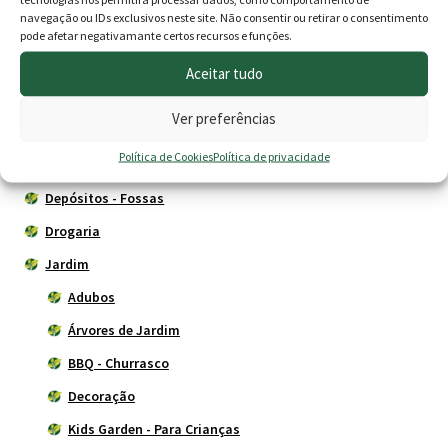
135.00 €.
114.00 €.
159.00 €.
135.
Produtos
navegação ou IDs exclusivos neste site. Não consentir ou retirar o consentimento
pode afetar negativamante certos recursos e funções.
Agricultura
Aceitar tudo
Animais
Ver preferências
Cercas eléctricas
Política de Cookies
Política de privacidade
Construção
Depósitos - Fossas
Drogaria
Jardim
Adubos
Árvores de Jardim
BBQ - Churrasco
Decoração
Kids Garden - Para Crianças