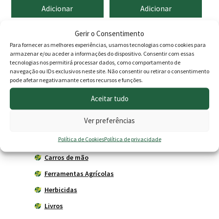
Adicionar
Adicionar
Gerir o Consentimento
Para fornecer as melhores experiências, usamos tecnologias como cookies para
Produtos
armazenar e/ou aceder a informações do dispositivo. Consentir com essas
tecnologias nos permitirá processar dados, como comportamento de
navegação ou IDs exclusivos neste site. Não consentir ou retirar o consentimento
Agricultura
pode afetar negativamante certos recursos e funções.
Horta
Aceitar tudo
Acessórios
Ver preferências
Adubadores
Política de Cookies
Política de privacidade
Adubos
Carros de mão
Ferramentas Agrícolas
Herbicidas
Livros