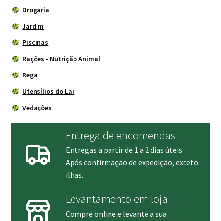
Drogaria
Jardim
Piscinas
Rações - Nutrição Animal
Rega
Utensílios do Lar
Vedações
Entrega de encomendas
Entregas a partir de 1 a 2 dias úteis
Após confirmação de expedição, exceto
ilhas.
Levantamento em loja
Compre online e levante a sua