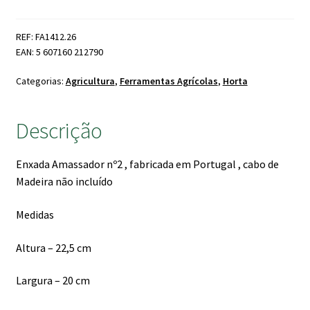
Amassador
nº2
REF: FA1412.26
EAN: 5 607160 212790
Categorias:
Agricultura
,
Ferramentas Agrícolas
,
Horta
Descrição
Enxada Amassador nº2 , fabricada em Portugal , cabo de
Madeira não incluído
Medidas
Altura – 22,5 cm
Largura – 20 cm