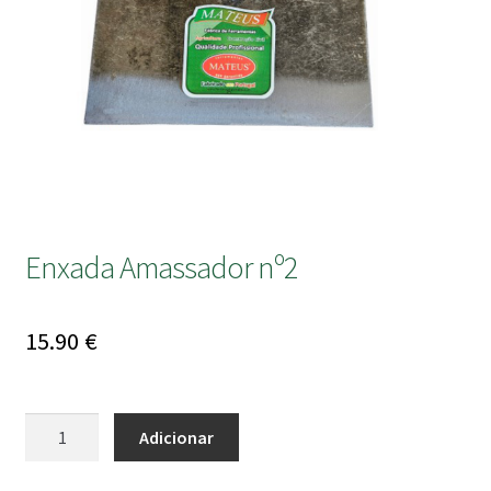
submen
Enxada Amassador nº2
15.90
€
Quantidade
Adicionar
de
Enxada