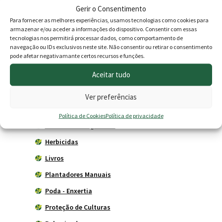
Produtos
Gerir o Consentimento
Para fornecer as melhores experiências, usamos tecnologias como cookies para
Agricultura
armazenar e/ou aceder a informações do dispositivo. Consentir com essas
tecnologias nos permitirá processar dados, como comportamento de
Horta
navegação ou IDs exclusivos neste site. Não consentir ou retirar o consentimento
pode afetar negativamante certos recursos e funções.
Acessórios
Aceitar tudo
Adubadores
Adubos
Ver preferências
Carros de mão
Política de Cookies
Política de privacidade
Ferramentas Agrícolas
Herbicidas
Livros
Plantadores Manuais
Poda - Enxertia
Proteção de Culturas