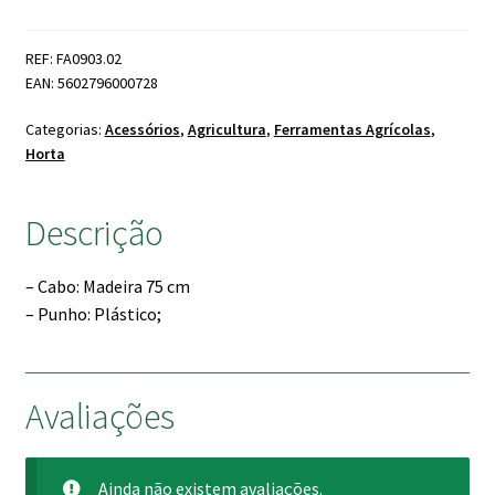
Pá
Madeira
REF: FA0903.02
com
EAN: 5602796000728
Punho
Plástico
Categorias:
Acessórios
,
Agricultura
,
Ferramentas Agrícolas
,
Horta
Descrição
– Cabo: Madeira 75 cm
– Punho: Plástico;
Avaliações
Ainda não existem avaliações.