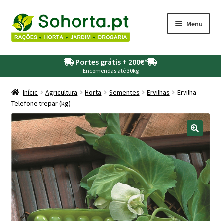
Ir
Saltar
Menu
para
para
a
o
Maximi
Agricultura
navegação
conteúdo
Portes grátis + 200€
*
submen
Encomendas até 30kg
Maximi
Animais
submen
Início
Agricultura
Horta
Sementes
Ervilhas
Ervilha
Telefone trepar (kg)
Maximi
Drogaria
submen
Maximi
Depósitos – Fossas
submen
Maximi
Jardim
submen
Maximi
Piscinas
submen
Maximi
Rega