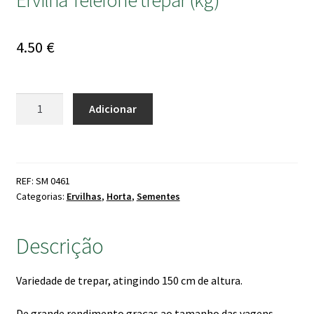
4.50
€
Quantidade
Adicionar
de
Ervilha
Telefone
trepar
REF: SM 0461
(kg)
Categorias:
Ervilhas
,
Horta
,
Sementes
Descrição
Variedade de trepar, atingindo 150 cm de altura.
De grande rendimento graças ao tamanho das vagens,