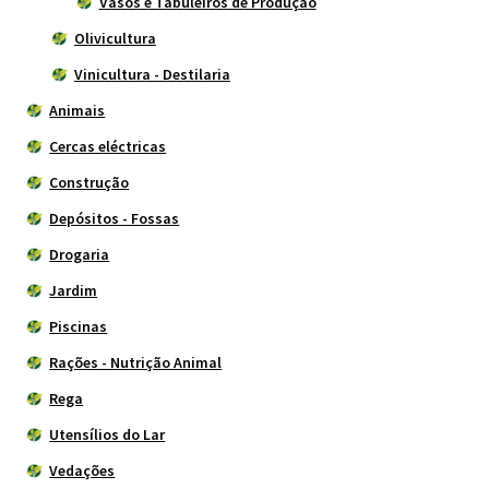
Vasos e Tabuleiros de Produção
Olivicultura
Vinicultura - Destilaria
Animais
Cercas eléctricas
Construção
Depósitos - Fossas
Drogaria
Jardim
Piscinas
Rações - Nutrição Animal
Rega
Utensílios do Lar
Vedações