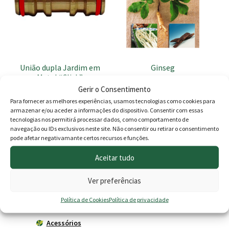
União dupla Jardim em
Ginseg
Metal “Click”
Gerir o Consentimento
2.50
€
2.20
€
Para fornecer as melhores experiências, usamos tecnologias como cookies para
armazenar e/ou aceder a informações do dispositivo. Consentir com essas
Adicionar
Adicionar
tecnologias nos permitirá processar dados, como comportamento de
navegação ou IDs exclusivos neste site. Não consentir ou retirar o consentimento
pode afetar negativamante certos recursos e funções.
Aceitar tudo
Produtos
Ver preferências
Agricultura
Política de Cookies
Política de privacidade
Horta
Acessórios