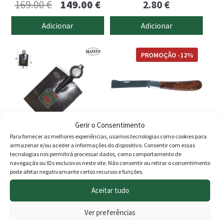
O
O
169.00
€
149.00
€
2.80
€
preço
preço
Adicionar
Adicionar
original
atual
era:
é:
PROMOÇÃO -12%
169.00 €.
149.00 €.
Gerir o Consentimento
Para fornecer as melhores experiências, usamos tecnologias como cookies para
armazenar e/ou aceder a informações do dispositivo. Consentir com essas
Enxada Sul
Canivete de Enxertia
tecnologias nos permitirá processar dados, como comportamento de
navegação ou IDs exclusivos neste site. Não consentir ou retirar o consentimento
O
O
23.50
€
9.00
€
7.90
€
pode afetar negativamante certos recursos e funções.
preço
preço
Aceitar tudo
Adicionar
Adicionar
original
atual
Ver preferências
era:
é: