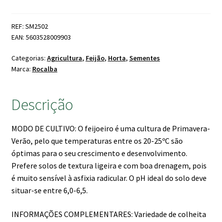
Mantra
de
REF: SM2502
Trepar
EAN: 5603528009903
Categorias:
Agricultura
,
Feijão
,
Horta
,
Sementes
Marca:
Rocalba
Descrição
MODO DE CULTIVO: O feijoeiro é uma cultura de Primavera-
Verão, pelo que temperaturas entre os 20-25ºC são
óptimas para o seu crescimento e desenvolvimento.
Prefere solos de textura ligeira e com boa drenagem, pois
é muito sensível à asfixia radicular. O pH ideal do solo deve
situar-se entre 6,0-6,5.
INFORMAÇÕES COMPLEMENTARES: Variedade de colheita