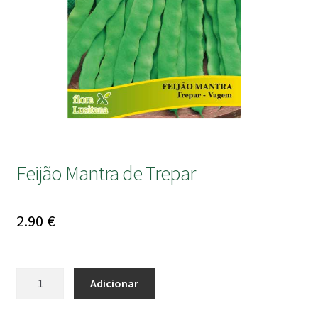
submen
Feijão Mantra de Trepar
2.90
€
Quantidade
Adicionar
de
Feijão