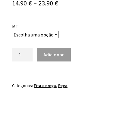
Price
14.90
€
–
23.90
€
range:
14.90 €
MT
through
23.90 €
Quantidade
Adicionar
de
Fita
de
rega
Categorias:
Fita de rega
,
Rega
16mm
20x20cm