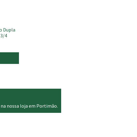
ço Dupla
×3/4
 na nossa loja em Portimão.