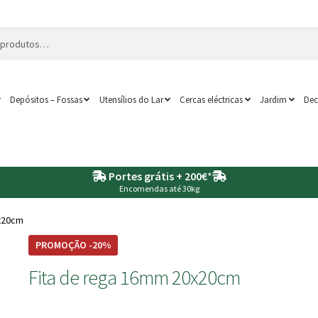
Depósitos – Fossas
Utensílios do Lar
Cercas eléctricas
Jardim
Dec
Portes grátis + 200€
*
Encomendas até 30kg
x20cm
PROMOÇÃO -20%
Fita de rega 16mm 20x20cm