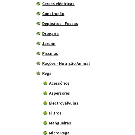
Cercas eléctricas
Construção
Depósitos - Fossas
Drogaria
Jardim
Piscinas
Rações - Nutrição Animal
Rega
Acessórios
Aspersores
Electroválvulas
Filtros
Mangueiras
Micro Rega