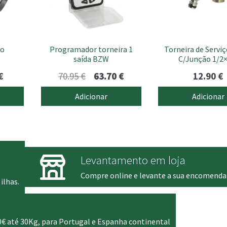
no
Programador torneira 1
Torneira de Servi
saída BZW
C/Junção 1/2
Price
O
O
€
70.95
€
63.70
€
12.90
€
range:
preço
preço
Adicionar
Adicionar
0.20 €
original
atual
through
era:
é:
1.60 €
70.95 €.
63.70 €.
Levantamento em loja
Compre online e levante a sua encomenda
ilhas.
0€ até 30Kg, para Portugal e Espanha continental