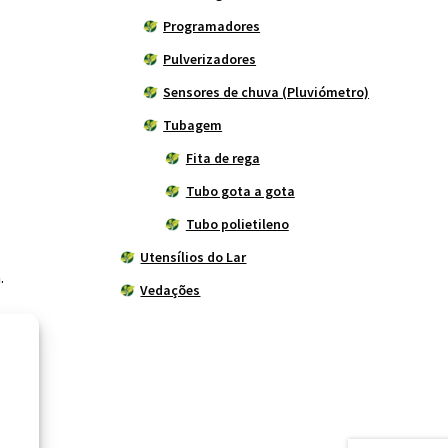
Programadores
Pulverizadores
Sensores de chuva (Pluviómetro)
Tubagem
Fita de rega
Tubo gota a gota
Tubo polietileno
Utensílios do Lar
.
Vedações