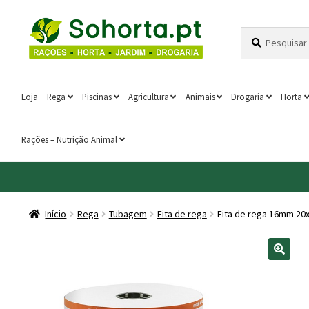
Ir
Saltar
Pesquisar
Pesquisa
para
para
por:
a
o
navegação
conteúdo
Loja
Rega
Piscinas
Agricultura
Animais
Drogaria
Horta
Rações – Nutrição Animal
Início
Rega
Tubagem
Fita de rega
Fita de rega 16mm 20