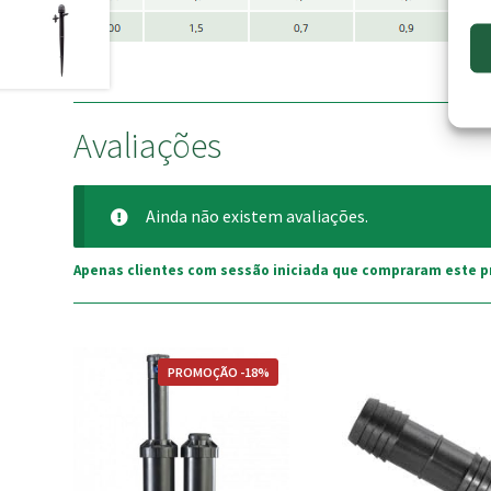
Avaliações
Ainda não existem avaliações.
Apenas clientes com sessão iniciada que compraram este p
This
PROMOÇÃO -18%
product
has
multiple
variants.
The