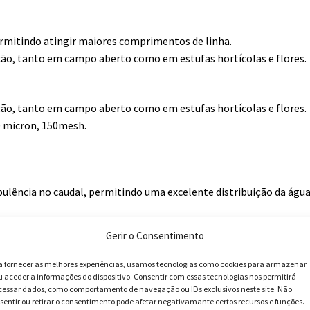
permitindo atingir maiores comprimentos de linha.
ção, tanto em campo aberto como em estufas hortícolas e flores.
ção, tanto em campo aberto como em estufas hortícolas e flores.
0 micron, 150mesh.
bulência no caudal, permitindo uma excelente distribuição da água
r maior resistência à obstrução.
Gerir o Consentimento
a fornecer as melhores experiências, usamos tecnologias como cookies para armazenar
u aceder a informações do dispositivo. Consentir com essas tecnologias nos permitirá
cessar dados, como comportamento de navegação ou IDs exclusivos neste site. Não
sentir ou retirar o consentimento pode afetar negativamante certos recursos e funções.