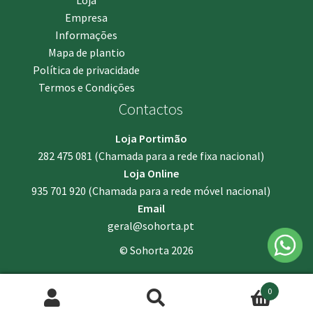
Loja
Empresa
Informações
Mapa de plantio
Política de privacidade
Termos e Condições
Contactos
Loja Portimão
282 475 081
(Chamada para a rede fixa nacional)
Loja Online
935 701 920
(Chamada para a rede móvel nacional)
Email
geral@sohorta.pt
© Sohorta 2026
0
Pesquisar
Pesquisa