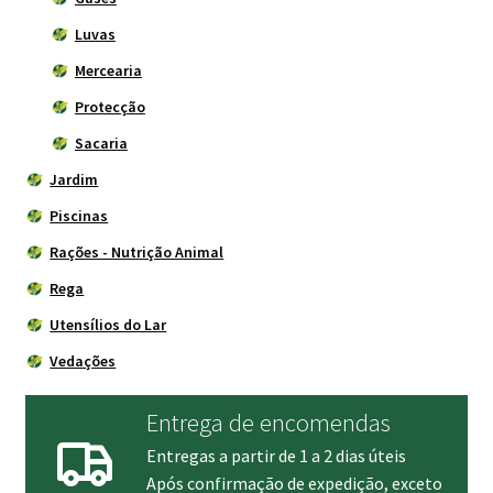
Luvas
Mercearia
Protecção
Sacaria
Jardim
Piscinas
Rações - Nutrição Animal
Rega
Utensílios do Lar
Vedações
Entrega de encomendas
Entregas a partir de 1 a 2 dias úteis
Após confirmação de expedição, exceto