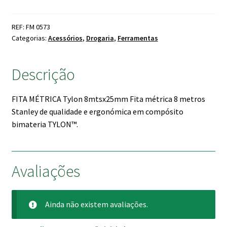
métrica
Stanley
REF: FM 0573
8mts
Categorias:
Acessórios
,
Drogaria
,
Ferramentas
Descrição
FITA MÉTRICA Tylon 8mtsx25mm Fita métrica 8 metros
Stanley de qualidade e ergonómica em compósito
bimateria TYLON™.
Avaliações
Ainda não existem avaliações.