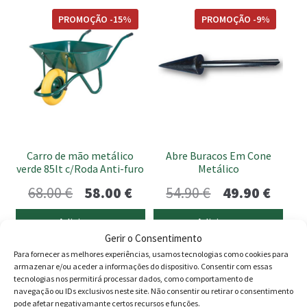
PROMOÇÃO -15%
PROMOÇÃO -9%
Carro de mão metálico
Abre Buracos Em Cone
verde 85lt c/Roda Anti-furo
Metálico
O
O
O
O
68.00
€
58.00
€
54.90
€
49.90
€
preço
preço
preço
preço
Adicionar
Adicionar
original
atual
original
atual
Gerir o Consentimento
Para fornecer as melhores experiências, usamos tecnologias como cookies para
era:
é:
era:
é:
armazenar e/ou aceder a informações do dispositivo. Consentir com essas
tecnologias nos permitirá processar dados, como comportamento de
68.00 €.
58.00 €.
54.90 €.
49.90 
Produtos
navegação ou IDs exclusivos neste site. Não consentir ou retirar o consentimento
pode afetar negativamante certos recursos e funções.