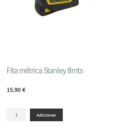
submen
Fita métrica Stanley 8mts
15.90
€
Quantidade
Adicionar
de
Fita