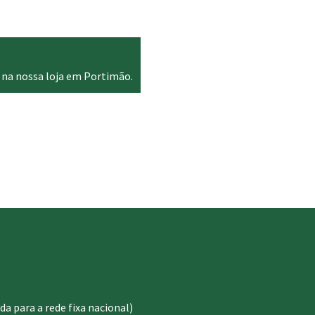
through
520.00 €
 na nossa loja em Portimão.
 para a rede fixa nacional)