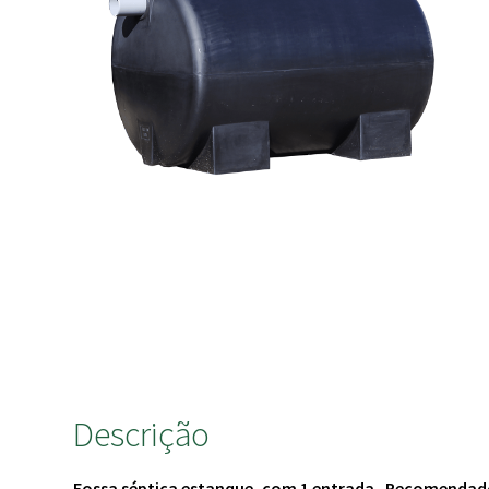
Descrição
Fossa séptica estanque, com 1 entrada . Recomendado