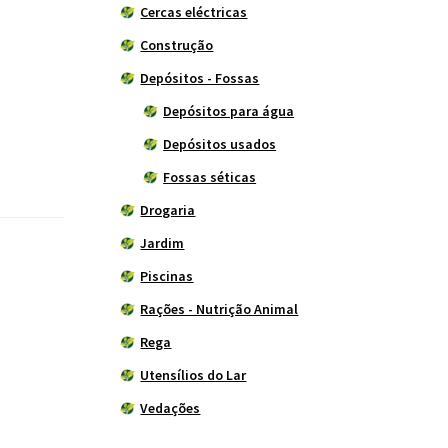
Cercas eléctricas
Construção
Depósitos - Fossas
Depósitos para água
Depósitos usados
Fossas séticas
Drogaria
Jardim
Piscinas
Rações - Nutrição Animal
Rega
Utensílios do Lar
Vedações