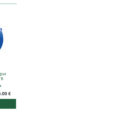
Água
TB
s
Price
0.00
€
range:
s
198.00 €