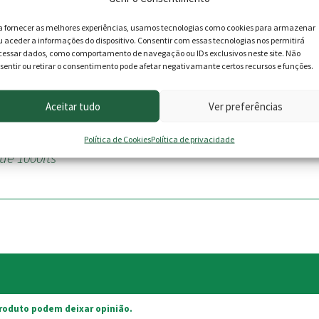
a fornecer as melhores experiências, usamos tecnologias como cookies para armazenar
u aceder a informações do dispositivo. Consentir com essas tecnologias nos permitirá
cessar dados, como comportamento de navegação ou IDs exclusivos neste site. Não
sentir ou retirar o consentimento pode afetar negativamante certos recursos e funções.
Aceitar tudo
Ver preferências
 saneamento básico
Política de Cookies
Política de privacidade
ue 1000lts"
roduto podem deixar opinião.