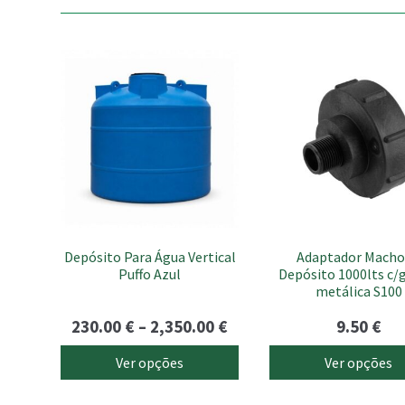
This
This
product
product
has
has
multiple
multiple
variants.
variants.
The
The
options
options
may
may
be
be
chosen
chosen
Depósito Para Água Vertical
Adaptador Macho
on
on
Puffo Azul
Depósito 1000lts c/
the
the
metálica S100
product
product
page
page
Price
230.00
€
–
2,350.00
€
9.50
€
range:
Ver opções
Ver opções
230.00 €