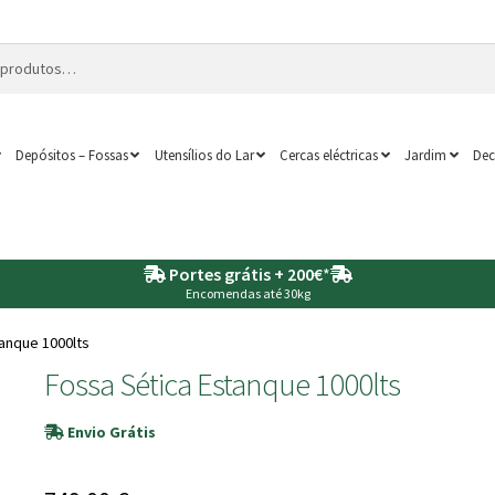
Depósitos – Fossas
Utensílios do Lar
Cercas eléctricas
Jardim
Dec
Portes grátis + 200€
*
Encomendas até 30kg
anque 1000lts
Fossa Sética Estanque 1000lts
Envio Grátis