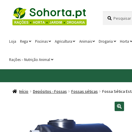
Ir
Saltar
Pesquisar
Pesquisa
para
para
por:
a
o
navegação
conteúdo
Loja
Rega
Piscinas
Agricultura
Animais
Drogaria
Horta
Rações – Nutrição Animal
Início
Depósitos - Fossas
Fossas séticas
Fossa Sética Est