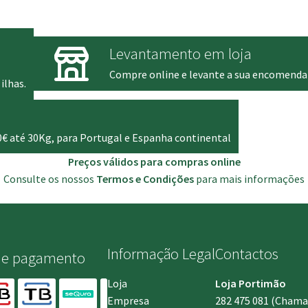
era:
é:
855.00 €.
789.00 €.
Levantamento em loja
Compre online e levante a sua encomenda
ilhas.
0€ até 30Kg, para Portugal e Espanha continental
Preços válidos para compras online
Consulte os nossos
Termos e Condições
para mais informações
Informação Legal
Contactos
de pagamento
Loja
Loja Portimão
Empresa
282 475 081
(Chamada