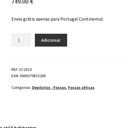
749.00
€
Envio grátis apenas para Portugal Continental.
Quantidade
Adicionar
de
Fossa
Sética
Estanque
REF: EC2510
1000lts
EAN: 5600379815288
Categorias:
Depósitos - Fossas
,
Fossas séticas
 até 5 habitantes.