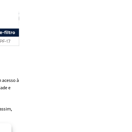
m acesso à
dade e
assim,