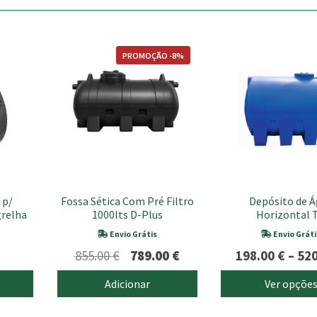
This
PROMOÇÃO -8%
product
has
multiple
variants.
The
options
may
be
chosen
 p/
Fossa Sética Com Pré Filtro
Depósito de 
on
grelha
1000lts D-Plus
Horizontal 
the
product
Envio Grátis
Envio Gráti
page
O
O
855.00
€
789.00
€
198.00
€
–
52
preço
preço
Adicionar
Ver opçõe
original
atual