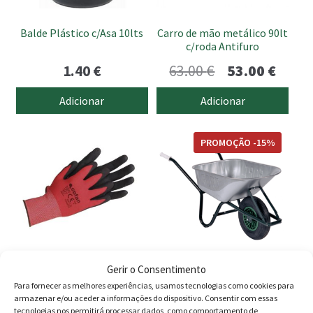
Balde Plástico c/Asa 10lts
Carro de mão metálico 90lt
c/roda Antifuro
O
O
1.40
€
63.00
€
53.00
€
preço
preço
Adicionar
Adicionar
original
atual
This
era:
é:
PROMOÇÃO -15%
product
63.00 €.
53.00 
has
multiple
variants.
The
options
may
Gerir o Consentimento
be
Luvas Nitrilo
Carro de mão FORT 6B 80
Para fornecer as melhores experiências, usamos tecnologias como cookies para
chosen
(Metal)
armazenar e/ou aceder a informações do dispositivo. Consentir com essas
on
tecnologias nos permitirá processar dados, como comportamento de