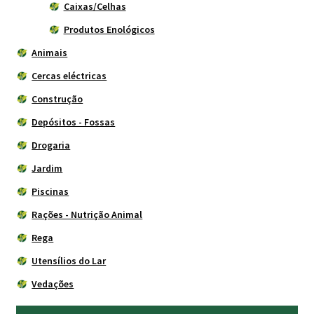
Caixas/Celhas
Produtos Enológicos
Animais
Cercas eléctricas
Construção
Depósitos - Fossas
Drogaria
Jardim
Piscinas
Rações - Nutrição Animal
Rega
Utensílios do Lar
Vedações