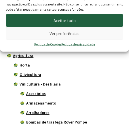
O
O
1.95
€
160.00
€
136.00
€
navegação ou IDs exclusivos neste site. Não consentir ou retirar o consentimento
the
pode afetar negativamante certos recursos e funções.
preço
preç
product
Ver opções
Esgotado
page
Aceitar tudo
original
atua
era:
é:
Ver preferências
160.00 €.
136.
Produtos
Política de Cookies
Política de privacidade
Agricultura
Horta
Olivicultura
Vinicultura - Destilaria
Acessórios
Armazenamento
Arrolhadores
Bombas de trasfega Rover Pompe