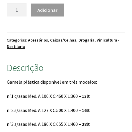
6.90 €
Quantidade
Adicionar
de
Gamela
Plástica
Categorias:
Acessórios
,
Caixas/Celhas
,
Drogaria
,
Vinicultura -
Destilaria
Descrição
Gamela plástica disponível em três modelos:
nº1 c/asas Med. A:100 X C:460 X L:360 –
13lt
nº2 s/asas Med. A:127 X C:500 X L:400 –
16lt
nº3 s/asas Med. A:180 X C:655 X L:460 –
28
lt