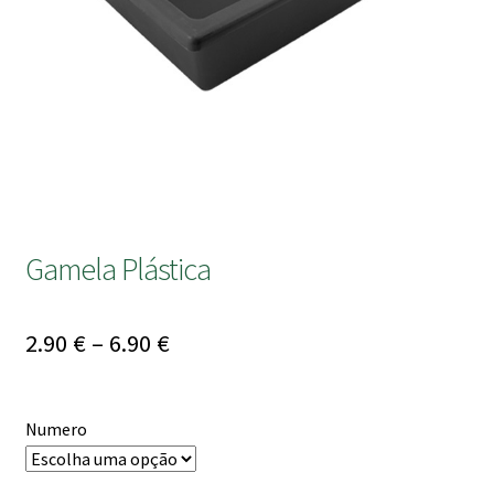
submen
Gamela Plástica
Price
2.90
€
–
6.90
€
range:
2.90 €
Numero
through