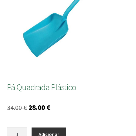
submen
Pá Quadrada Plástico
O
O
34.00
€
28.00
€
preço
preço
original
atual
Quantidade
Adicionar