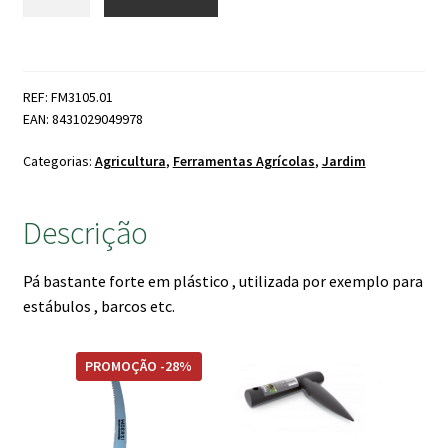
de
era:
é:
Pá
34.00 €.
28.00 €.
Quadrada
Plástico
REF: FM3105.01
EAN: 8431029049978
Categorias:
Agricultura
,
Ferramentas Agrícolas
,
Jardim
Descrição
Pá bastante forte em plástico , utilizada por exemplo para
estábulos , barcos etc.
This
PROMOÇÃO -28%
product
has
multiple