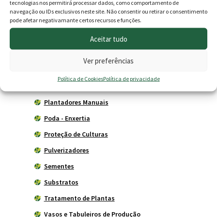
tecnologias nos permitirá processar dados, como comportamento de
Ferramentas Agrícolas
navegação ou IDs exclusivos neste site. Não consentir ou retirar o consentimento
pode afetar negativamante certos recursos e funções.
Ancinhos
Aceitar tudo
Serrotes de Poda
Tesouras
Ver preferências
Herbicidas
Política de Cookies
Política de privacidade
Livros
Plantadores Manuais
Poda - Enxertia
Proteção de Culturas
Pulverizadores
Sementes
Substratos
Tratamento de Plantas
Vasos e Tabuleiros de Produção