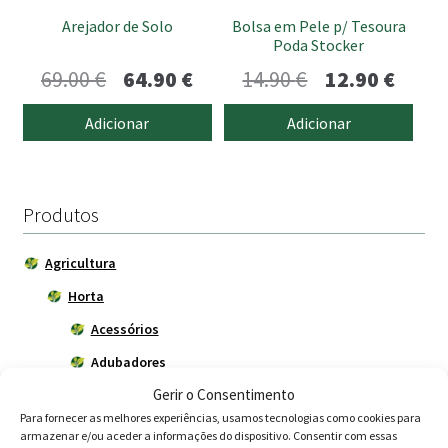
Arejador de Solo
Bolsa em Pele p/ Tesoura
Poda Stocker
O
O
O
O
69.00
€
64.90
€
14.90
€
12.90
€
preço
preço
preço
preço
Adicionar
Adicionar
original
atual
original
atual
era:
é:
era:
é:
69.00 €.
64.90 €.
14.90 €.
12.90 
Produtos
Agricultura
Horta
Acessórios
Adubadores
Gerir o Consentimento
Adubos
Para fornecer as melhores experiências, usamos tecnologias como cookies para
Carros de mão
armazenar e/ou aceder a informações do dispositivo. Consentir com essas