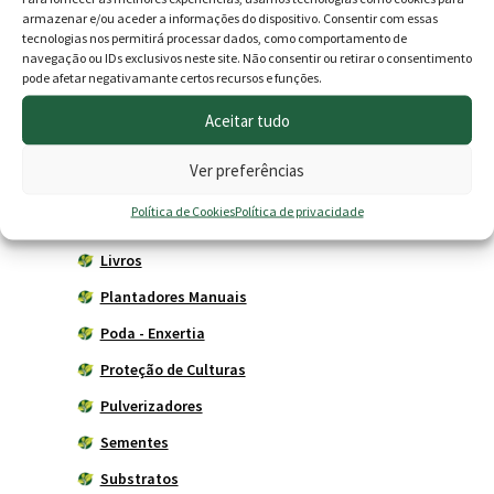
Horta
armazenar e/ou aceder a informações do dispositivo. Consentir com essas
tecnologias nos permitirá processar dados, como comportamento de
Acessórios
navegação ou IDs exclusivos neste site. Não consentir ou retirar o consentimento
Adubadores
pode afetar negativamante certos recursos e funções.
Adubos
Aceitar tudo
Carros de mão
Ver preferências
Ferramentas Agrícolas
Política de Cookies
Política de privacidade
Herbicidas
Livros
Plantadores Manuais
Poda - Enxertia
Proteção de Culturas
Pulverizadores
Sementes
Substratos