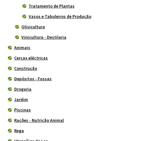
Tratamento de Plantas
Vasos e Tabuleiros de Produção
Olivicultura
Vinicultura - Destilaria
Animais
Cercas eléctricas
Construção
Depósitos - Fossas
Drogaria
Jardim
Piscinas
Rações - Nutrição Animal
Rega