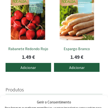
through
14.95 €
Rabanete Redondo Rojo
Espargo Branco
1.49
€
1.49
€
Adicionar
Adicionar
Produtos
Agricultura
Gerir o Consentimento
Para fornecer as melhores experiências, usamos tecnologias como cookies para