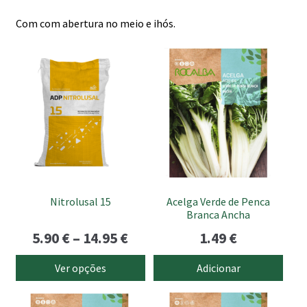
Com com abertura no meio e ihós.
This
product
has
multiple
variants.
The
options
may
be
Nitrolusal 15
Acelga Verde de Penca
chosen
Branca Ancha
on
Price
5.90
€
–
14.95
€
1.49
€
the
range:
product
Ver opções
Adicionar
page
5.90 €