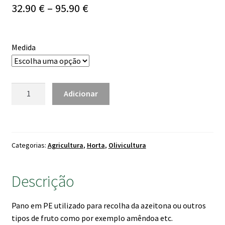
Price
32.90
€
–
95.90
€
range:
32.90 €
Medida
through
95.90 €
Quantidade
Adicionar
de
Pano
Azeitona
C/
Categorias:
Agricultura
,
Horta
,
Olivicultura
Abertura
Descrição
Pano em PE utilizado para recolha da azeitona ou outros
tipos de fruto como por exemplo amêndoa etc.