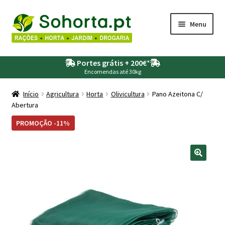
Ir
Saltar
Menu
para
para
a
o
Maximi
Agricultura
navegação
conteúdo
Portes grátis + 200€
*
submen
Encomendas até 30kg
Maximi
Animais
submen
Início
Agricultura
Horta
Olivicultura
Pano Azeitona C/
Abertura
Maximi
Drogaria
submen
PROMOÇÃO -11%
Maximi
Depósitos – Fossas
submen
Maximi
Jardim
submen
Maximi
Piscinas
submen
Maximi
Rega