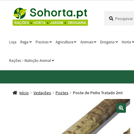
2.30 €
Ir
Saltar
through
Pesquisar
Pesquisa
para
para
7.85 €
por:
a
o
navegação
conteúdo
Loja
Rega
Piscinas
Agricultura
Animais
Drogaria
Horta
Rações – Nutrição Animal
Início
Vedações
Postes
Poste de Pinho Tratado 2mt