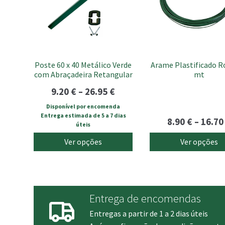
The
The
options
options
may
may
be
be
chosen
chosen
Poste 60 x 40 Metálico Verde
Arame Plastificado R
on
on
com Abraçadeira Retangular
mt
the
the
product
product
Price
9.20
€
–
26.95
€
page
page
range:
Disponível por encomenda
Entrega estimada de 5 a 7 dias
9.20 €
8.90
€
–
16.7
úteis
through
Ver opções
Ver opções
26.95 €
Entrega de encomendas
Entregas a partir de 1 a 2 dias úteis