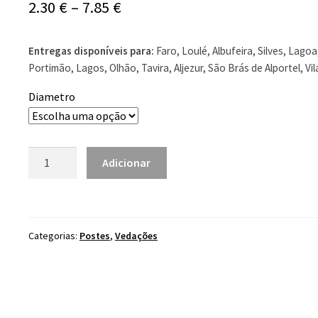
Price
2.30
€
–
7.85
€
range:
Entregas disponíveis para:
Faro, Loulé, Albufeira, Silves, Lagoa
2.30 €
Portimão, Lagos, Olhão, Tavira, Aljezur, São Brás de Alportel, Vi
through
Diametro
7.85 €
Quantidade
Adicionar
de
Poste
de
Pinho
Categorias:
Postes
,
Vedações
Tratado
2mt