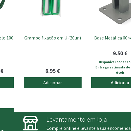
olo 100
Grampo fixação em U (20un)
Base Metálica 60×
9.50
€
Disponível por enc
Entrega estimada de 5
Price
0
€
6.95
€
úteis
range:
Adicionar
Adicionar
8.90 €
through
16.70 €
Levantamento em loja
Compre online e levante a sua encomenda