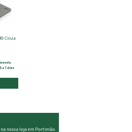
40 Cinza
omenda
 a 7 dias
 na nossa loja em Portimão.