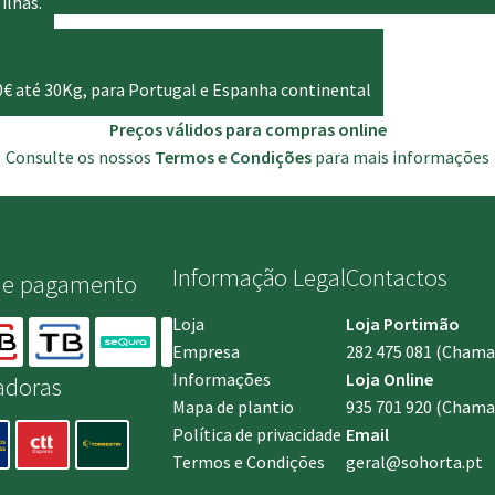
ilhas.
0€ até 30Kg, para Portugal e Espanha continental
Preços válidos para compras online
Consulte os nossos
Termos e Condições
para mais informações
Informação Legal
Contactos
de pagamento
Loja
Loja Portimão
Empresa
282 475 081
(Chamada
Informações
Loja Online
adoras
Mapa de plantio
935 701 920
(Chamad
Política de privacidade
Email
Termos e Condições
geral@sohorta.pt