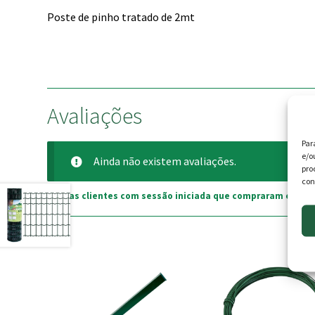
Poste de pinho tratado de 2mt
Avaliações
Par
e/o
Ainda não existem avaliações.
pro
con
Apenas clientes com sessão iniciada que compraram este p
This
This
product
product
has
has
multiple
multiple
variants.
variants.