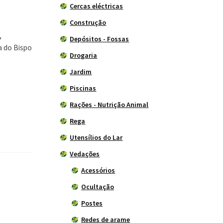
Cercas eléctricas
Construção
,
Depósitos - Fossas
la do Bispo
Drogaria
Jardim
Piscinas
Rações - Nutrição Animal
Rega
Utensílios do Lar
Vedações
Acessórios
Ocultação
Postes
Redes de arame