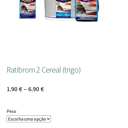
submen
Ratibrom 2 Cereal (trigo)
Price
1.90
€
–
6.90
€
range:
1.90 €
Peso
through