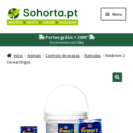
Ir
Saltar
Menu
para
para
a
o
Maximi
Agricultura
navegação
conteúdo
Portes grátis + 200€
*
submen
Encomendas até 30kg
Maximi
Animais
submen
Início
Animais
Controlo de pragas
Raticidas
Ratibrom 2
Cereal (trigo)
Maximi
Drogaria
submen
Maximi
Depósitos – Fossas
submen
Maximi
Jardim
submen
Maximi
Piscinas
submen
Maximi
Rega