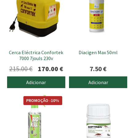
Cerca Eléctrica Confortek
Diacigen Max 50ml
7000 7jouls 230v
O
O
215.00
€
170.00
€
7.50
€
preço
preço
Adicionar
Adicionar
original
atual
era:
é:
PROMOÇÃO -10%
215.00 €.
170.00 €.