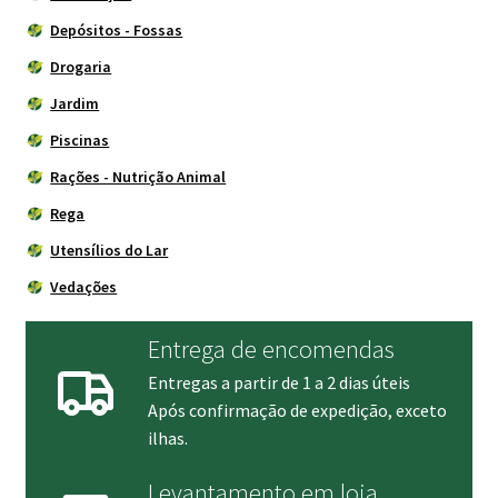
Depósitos - Fossas
Drogaria
Jardim
Piscinas
Rações - Nutrição Animal
Rega
Utensílios do Lar
Vedações
Entrega de encomendas
Entregas a partir de 1 a 2 dias úteis
Após confirmação de expedição, exceto
ilhas.
Levantamento em loja