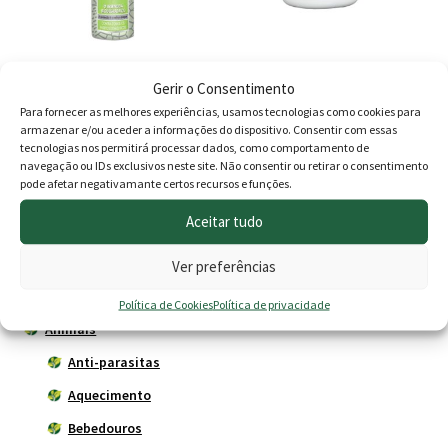
Biokill Pistola 375ml
Diptron 100 ML
Gerir o Consentimento
O
O
6.60
€
5.95
€
18.70
€
Para fornecer as melhores experiências, usamos tecnologias como cookies para
armazenar e/ou aceder a informações do dispositivo. Consentir com essas
preço
preço
tecnologias nos permitirá processar dados, como comportamento de
Adicionar
Adicionar
navegação ou IDs exclusivos neste site. Não consentir ou retirar o consentimento
original
atual
pode afetar negativamante certos recursos e funções.
era:
é:
Aceitar tudo
6.60 €.
5.95 €.
Produtos
Ver preferências
Agricultura
Política de Cookies
Política de privacidade
Animais
Anti-parasitas
Aquecimento
Bebedouros