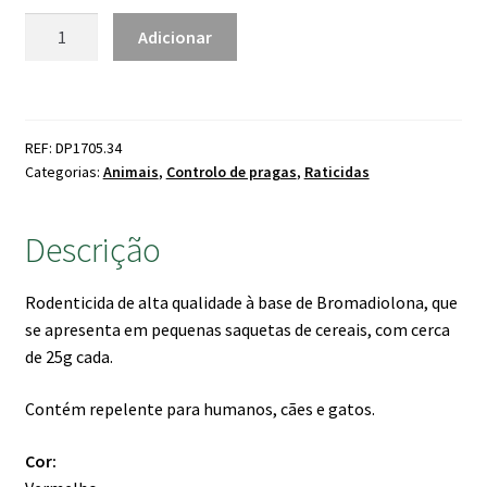
6.90 €
Quantidade
Adicionar
de
Ratibrom
2
Cereal
REF: DP1705.34
(trigo)
Categorias:
Animais
,
Controlo de pragas
,
Raticidas
Descrição
Rodenticida de alta qualidade à base de Bromadiolona, que
se apresenta em pequenas saquetas de cereais, com cerca
de 25g cada.
Contém repelente para humanos, cães e gatos.
Cor: