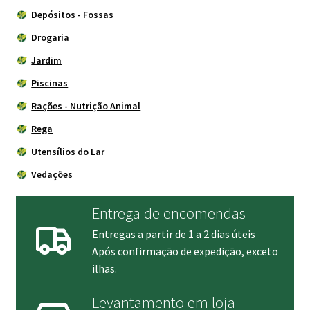
Depósitos - Fossas
Drogaria
Jardim
Piscinas
Rações - Nutrição Animal
Rega
Utensílios do Lar
Vedações
Entrega de encomendas
Entregas a partir de 1 a 2 dias úteis
Após confirmação de expedição, exceto
ilhas.
Levantamento em loja