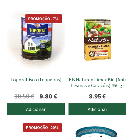
PROMOÇÃO -7%
Toporat isco (toupeiras)
KB Naturen Limex Bio (Anti
Lesmas e Caracóis) 450 gr
O
O
10.50
€
9.80
€
8.95
€
preço
preço
Adicionar
Adicionar
original
atual
This
This
era:
é:
PROMOÇÃO -20%
product
product