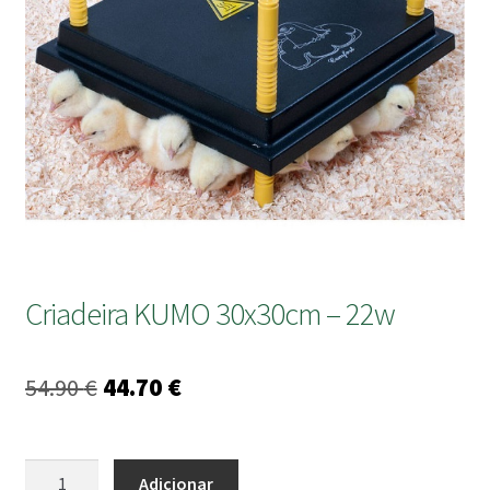
submen
Criadeira KUMO 30x30cm – 22w
O
O
54.90
€
44.70
€
preço
preço
original
atual
Quantidade
Adicionar