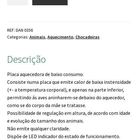
de
era:
é:
Criadeira
54.90 €.
44.70 €.
KUMO
30x30cm
REF: DAN 0356
-
Categorias:
Animais
,
Aquecimento
,
Chocadeiras
22w
Descrição
Placa aquecedora de baixo consumo.
Consiste numa placa que emite calor de baixa instensidade
(+- a temperatura corporal), e apenas na parte inferior,
permitindo ás aves aninharem-se debaixo do aquecedor,
como se do corpo da mãe se tratasse.
Possibilidade de regulação em altura, de acordo com idade
e evolução do tamanho dos animais.
Não emite qualquer claridade.
Dispõe de LED indicador do estado de funcionamento.