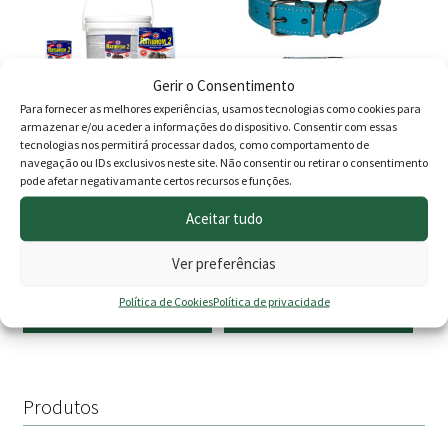
10.50 €.
9.80 €.
has
has
multiple
multiple
variants.
variants.
The
The
Gerir o Consentimento
options
options
Para fornecer as melhores experiências, usamos tecnologias como cookies para
armazenar e/ou aceder a informações do dispositivo. Consentir com essas
may
may
tecnologias nos permitirá processar dados, como comportamento de
be
be
navegação ou IDs exclusivos neste site. Não consentir ou retirar o consentimento
Ratibrom 2 Isco Fresco
Coleira Tuynec Cor Azul
chosen
chosen
pode afetar negativamante certos recursos e funções.
(Para coleiras
on
on
antiparasitárias)
Aceitar tudo
the
the
product
product
Avaliação
Ver preferências
Price
Price
2.00
€
–
9.95
€
20.00
€
–
25.00
€
page
page
5.00
de 5
range:
range
Política de Cookies
Política de privacidade
Ver opções
Ver opções
2.00 €
20.00
through
thro
9.95 €
25.00
Produtos