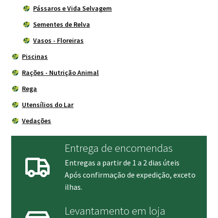
Pássaros e Vida Selvagem
Sementes de Relva
Vasos - Floreiras
Piscinas
Rações - Nutrição Animal
Rega
Utensílios do Lar
Vedações
Entrega de encomendas
Entregas a partir de 1 a 2 dias úteis
Após confirmação de expedição, exceto
ilhas.
Levantamento em loja