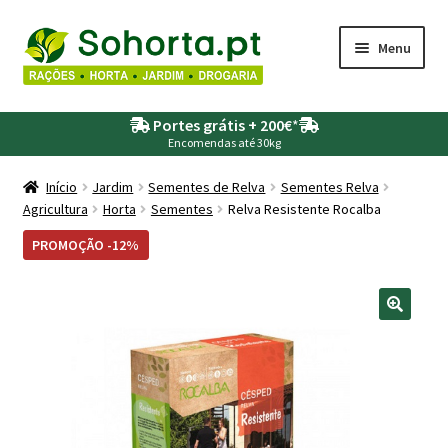
Ir
Saltar
Menu
para
para
a
o
Maximi
Agricultura
navegação
conteúdo
Portes grátis + 200€
*
submen
Encomendas até 30kg
Maximi
Animais
submen
Início
Jardim
Sementes de Relva
Sementes Relva
Agricultura
Horta
Sementes
Relva Resistente Rocalba
Maximi
Drogaria
submen
PROMOÇÃO -12%
Maximi
Depósitos – Fossas
submen
Maximi
Jardim
submen
Maximi
Piscinas
submen
Maximi
Rega