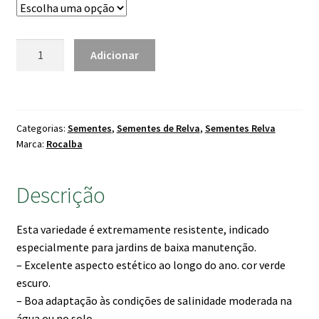
through
49.90 €
Quantidade
Adicionar
de
Relva
Resistente
Rocalba
Categorias:
Sementes
,
Sementes de Relva
,
Sementes Relva
Marca:
Rocalba
Descrição
Esta variedade é extremamente resistente, indicado
especialmente para jardins de baixa manutenção.
– Excelente aspecto estético ao longo do ano. cor verde
escuro.
– Boa adaptação às condições de salinidade moderada na
água ou no solo.