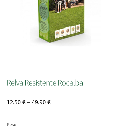
submen
Relva Resistente Rocalba
Price
12.50
€
–
49.90
€
range:
12.50 €
Peso