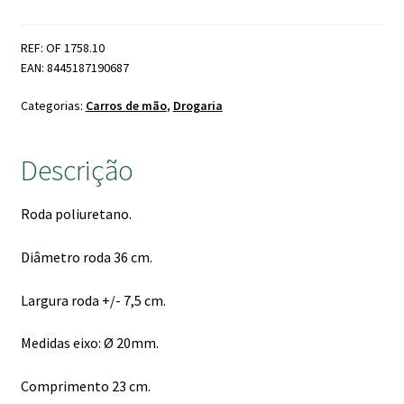
para
Carro
REF: OF 1758.10
de
EAN: 8445187190687
Mão
Anti
Categorias:
Carros de mão
,
Drogaria
Furo
Descrição
Roda poliuretano.
Diâmetro roda 36 cm.
Largura roda +/- 7,5 cm.
Medidas eixo: Ø 20mm.
Comprimento 23 cm.