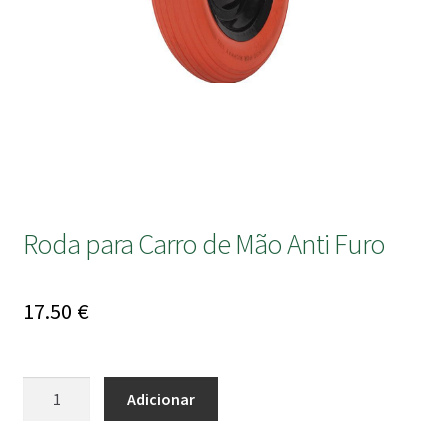
submen
Roda para Carro de Mão Anti Furo
17.50
€
Quantidade
Adicionar
de
Roda