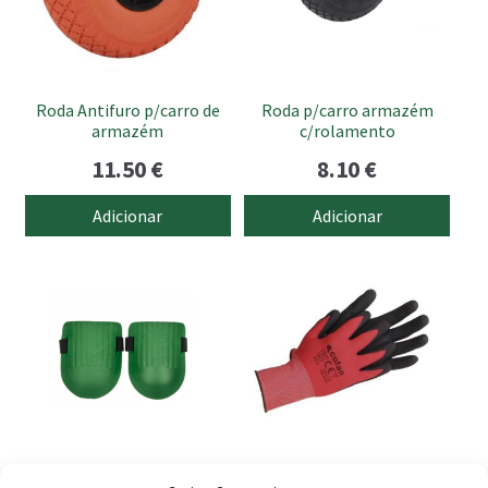
Roda Antifuro p/carro de
Roda p/carro armazém
armazém
c/rolamento
11.50
€
8.10
€
Adicionar
Adicionar
This
product
has
multiple
variants.
The
options
may
be