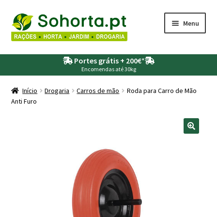
Ir
Saltar
Menu
para
para
a
o
Maximi
Agricultura
navegação
conteúdo
Portes grátis + 200€
*
submen
Encomendas até 30kg
Maximi
Animais
submen
Início
Drogaria
Carros de mão
Roda para Carro de Mão
Anti Furo
Maximi
Drogaria
submen
Maximi
Depósitos – Fossas
submen
Maximi
Jardim
submen
Maximi
Piscinas
submen
Maximi
Rega