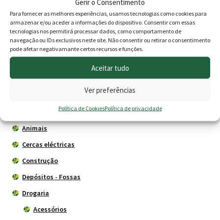
Gerir o Consentimento
Joelheiras de jardim
Luvas Nitrilo
chosen
Para fornecer as melhores experiências, usamos tecnologias como cookies para
6.90
€
1.95
€
on
armazenar e/ou aceder a informações do dispositivo. Consentir com essas
tecnologias nos permitirá processar dados, como comportamento de
the
navegação ou IDs exclusivos neste site. Não consentir ou retirar o consentimento
Adicionar
Ver opções
product
pode afetar negativamante certos recursos e funções.
page
Aceitar tudo
Produtos
Ver preferências
Política de Cookies
Política de privacidade
Agricultura
Animais
Cercas eléctricas
Construção
Depósitos - Fossas
Drogaria
Acessórios