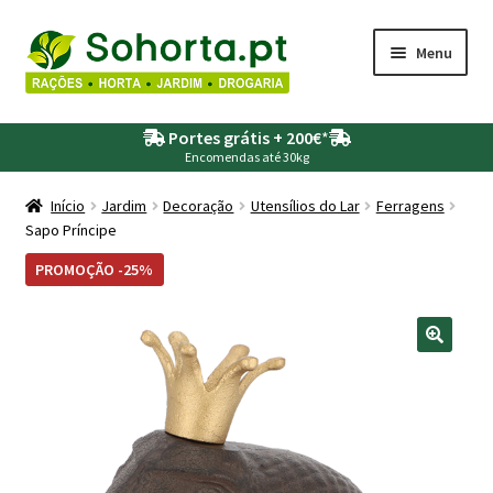
Ir
Saltar
Menu
para
para
a
o
Maximi
Agricultura
navegação
conteúdo
Portes grátis + 200€
*
submen
Encomendas até 30kg
Maximi
Animais
submen
Início
Jardim
Decoração
Utensílios do Lar
Ferragens
Sapo Príncipe
Maximi
Drogaria
submen
PROMOÇÃO -25%
Maximi
Depósitos – Fossas
submen
Maximi
Jardim
submen
Maximi
Piscinas
submen
Maximi
Rega