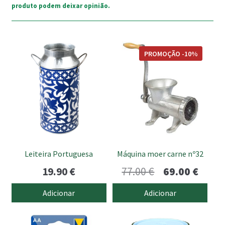
produto podem deixar opinião.
PROMOÇÃO -10%
Leiteira Portuguesa
Máquina moer carne nº32
O
O
19.90
€
77.00
€
69.00
€
preço
preço
Adicionar
Adicionar
original
atual
era:
é: