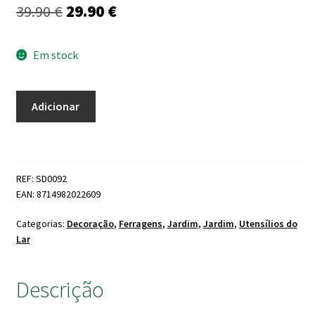
O
O
39.90
€
29.90
€
preço
preço
Em stock
original
atual
era:
é:
Quantidade
Adicionar
39.90 €.
29.90 €.
de
Sapo
Príncipe
REF: SD0092
EAN: 8714982022609
Categorias:
Decoração
,
Ferragens
,
Jardim
,
Jardim
,
Utensílios do
Lar
Descrição