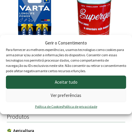
77.00 €.
69.00 
Gerir o Consentimento
Para fornecer as melhores experiências, usamos tecnologias como cookies para
armazenar e/ou aceder a informações do dispositivo. Consentir com essas
Pilha Alcalina AA Varta (
SuperGel Tira Nódoas 1 kg
tecnologias nos permitirá processar dados, como comportamento de
4un )
navegação ou IDs exclusivos neste site. Não consentir ou retirar o consentimento
pode afetar negativamante certos recursos e funções.
Avaliação
2.35
€
9.80
€
5.00
de 5
Aceitar tudo
Adicionar
Adicionar
Ver preferências
Política de Cookies
Política de privacidade
Produtos
Agricultura