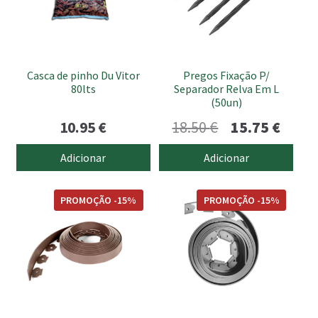
submen
Casca de pinho Du Vitor
Pregos Fixação P/
80lts
Separador Relva Em L
(50un)
O
O
10.95
€
18.50
€
15.75
€
preço
preço
Adicionar
Adicionar
original
atual
era:
é:
PROMOÇÃO -15%
PROMOÇÃO -15%
18.50 €.
15.75 