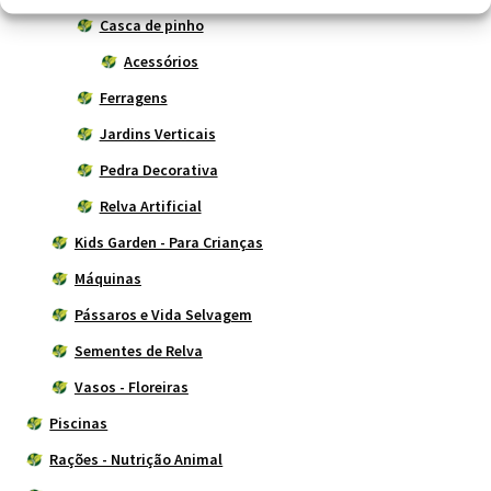
Casca de pinho
Acessórios
Ferragens
Jardins Verticais
Pedra Decorativa
Relva Artificial
Kids Garden - Para Crianças
Máquinas
Pássaros e Vida Selvagem
Sementes de Relva
Vasos - Floreiras
Piscinas
Rações - Nutrição Animal