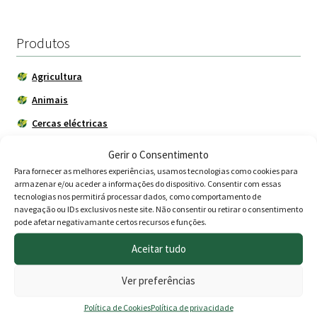
era:
é:
63.00 €.
39.00 
Produtos
Agricultura
Animais
Cercas eléctricas
Construção
Gerir o Consentimento
Depósitos - Fossas
Para fornecer as melhores experiências, usamos tecnologias como cookies para
armazenar e/ou aceder a informações do dispositivo. Consentir com essas
Drogaria
tecnologias nos permitirá processar dados, como comportamento de
navegação ou IDs exclusivos neste site. Não consentir ou retirar o consentimento
Jardim
pode afetar negativamante certos recursos e funções.
Adubos
Aceitar tudo
Árvores de Jardim
Ver preferências
BBQ - Churrasco
Política de Cookies
Política de privacidade
Decoração