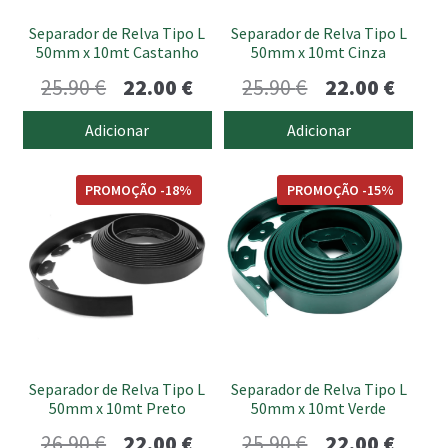
Separador de Relva Tipo L
Separador de Relva Tipo L
50mm x 10mt Castanho
50mm x 10mt Cinza
O
O
O
O
25.90
€
22.00
€
25.90
€
22.00
€
preço
preço
preço
preço
Adicionar
Adicionar
original
atual
original
atual
era:
é:
era:
é:
PROMOÇÃO -18%
PROMOÇÃO -15%
25.90 €.
22.00 €.
25.90 €.
22.00 
Separador de Relva Tipo L
Separador de Relva Tipo L
50mm x 10mt Preto
50mm x 10mt Verde
O
O
O
O
26.90
€
22.00
€
25.90
€
22.00
€