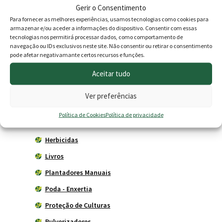
Produtos
Gerir o Consentimento
Para fornecer as melhores experiências, usamos tecnologias como cookies para
Agricultura
armazenar e/ou aceder a informações do dispositivo. Consentir com essas
tecnologias nos permitirá processar dados, como comportamento de
Horta
navegação ou IDs exclusivos neste site. Não consentir ou retirar o consentimento
pode afetar negativamante certos recursos e funções.
Acessórios
Aceitar tudo
Adubadores
Adubos
Ver preferências
Carros de mão
Política de Cookies
Política de privacidade
Ferramentas Agrícolas
Herbicidas
Livros
Plantadores Manuais
Poda - Enxertia
Proteção de Culturas
Pulverizadores