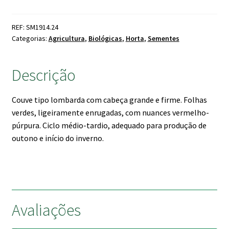
Couve
S.
REF: SM1914.24
Michele
Categorias:
Agricultura
,
Biológicas
,
Horta
,
Sementes
Bio
Descrição
Couve tipo lombarda com cabeça grande e firme. Folhas
verdes, ligeiramente enrugadas, com nuances vermelho-
púrpura. Ciclo médio-tardio, adequado para produção de
outono e início do inverno.
Avaliações