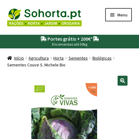
Ir
Saltar
Menu
para
para
a
o
Maximi
Agricultura
navegação
conteúdo
Portes grátis + 200€
*
submen
Encomendas até 30kg
Maximi
Animais
submen
Início
Agricultura
Horta
Sementes
Biológicas
Sementes Couve S. Michele Bio
Maximi
Drogaria
submen
Maximi
Depósitos – Fossas
submen
Maximi
Jardim
submen
Maximi
Piscinas
submen
Maximi
Rega