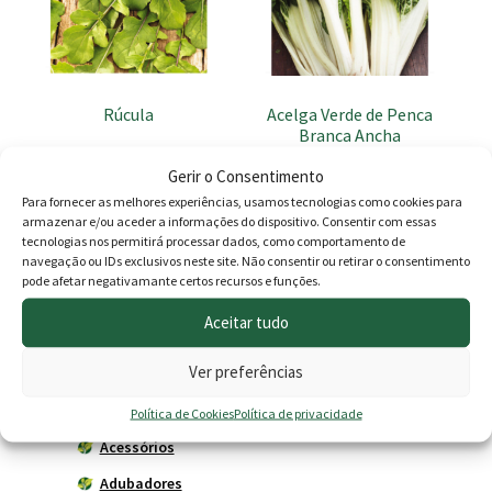
Rúcula
Acelga Verde de Penca
Branca Ancha
1.59
€
1.49
€
Gerir o Consentimento
Para fornecer as melhores experiências, usamos tecnologias como cookies para
Adicionar
Adicionar
armazenar e/ou aceder a informações do dispositivo. Consentir com essas
tecnologias nos permitirá processar dados, como comportamento de
navegação ou IDs exclusivos neste site. Não consentir ou retirar o consentimento
pode afetar negativamante certos recursos e funções.
Produtos
Aceitar tudo
Ver preferências
Agricultura
Horta
Política de Cookies
Política de privacidade
Acessórios
Adubadores