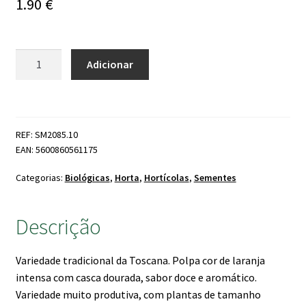
1.90
€
Quantidade
Adicionar
de
Sementes
Meloa
'Retato
REF: SM2085.10
Degli
EAN: 5600860561175
Ortolani'
Bio
Categorias:
Biológicas
,
Horta
,
Hortícolas
,
Sementes
Descrição
Variedade tradicional da Toscana. Polpa cor de laranja
intensa com casca dourada, sabor doce e aromático.
Variedade muito produtiva, com plantas de tamanho