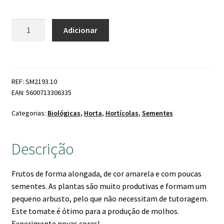
Quantidade
Adicionar
de
Sementes
Tomate
'Banana
REF: SM2193.10
Legs'
EAN: 5600713306335
Bio
Categorias:
Biológicas
,
Horta
,
Hortícolas
,
Sementes
Descrição
Frutos de forma alongada, de cor amarela e com poucas
sementes. As plantas são muito produtivas e formam um
pequeno arbusto, pelo que não necessitam de tutoragem.
Este tomate é ótimo para a produção de molhos.
Experimente novas cores!