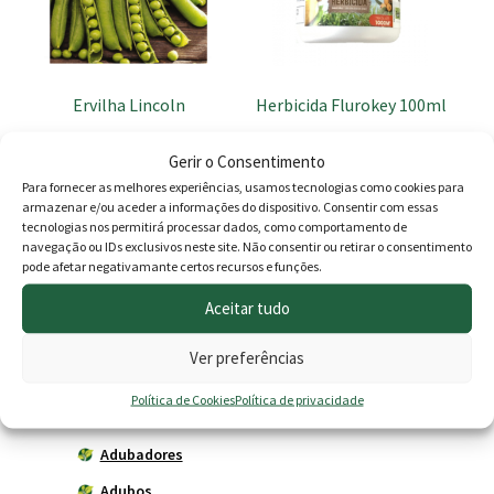
Ervilha Lincoln
Herbicida Flurokey 100ml
1.90
€
8.90
€
Gerir o Consentimento
Para fornecer as melhores experiências, usamos tecnologias como cookies para
Adicionar
Esgotado
armazenar e/ou aceder a informações do dispositivo. Consentir com essas
tecnologias nos permitirá processar dados, como comportamento de
navegação ou IDs exclusivos neste site. Não consentir ou retirar o consentimento
pode afetar negativamante certos recursos e funções.
Produtos
Aceitar tudo
Agricultura
Ver preferências
Horta
Política de Cookies
Política de privacidade
Acessórios
Adubadores
Adubos