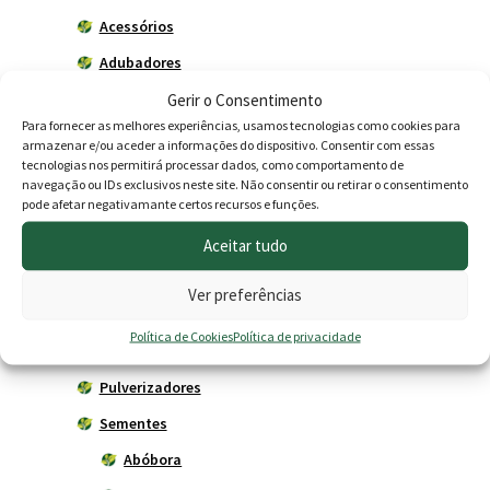
Acessórios
Adubadores
Gerir o Consentimento
Adubos
Para fornecer as melhores experiências, usamos tecnologias como cookies para
Carros de mão
armazenar e/ou aceder a informações do dispositivo. Consentir com essas
tecnologias nos permitirá processar dados, como comportamento de
Ferramentas Agrícolas
navegação ou IDs exclusivos neste site. Não consentir ou retirar o consentimento
pode afetar negativamante certos recursos e funções.
Herbicidas
Livros
Aceitar tudo
Plantadores Manuais
Ver preferências
Poda - Enxertia
Política de Cookies
Política de privacidade
Proteção de Culturas
Pulverizadores
Sementes
Abóbora