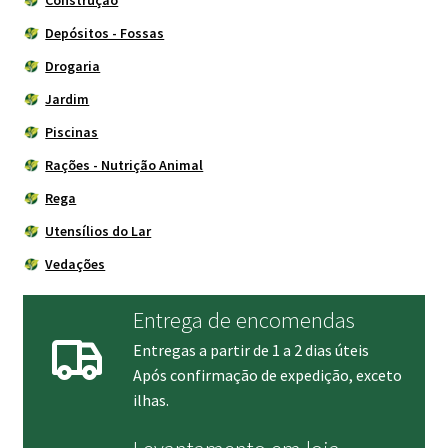
Construção
Depósitos - Fossas
Drogaria
Jardim
Piscinas
Rações - Nutrição Animal
Rega
Utensílios do Lar
Vedações
Entrega de encomendas
Entregas a partir de 1 a 2 dias úteis
Após confirmação de expedição, exceto
ilhas.