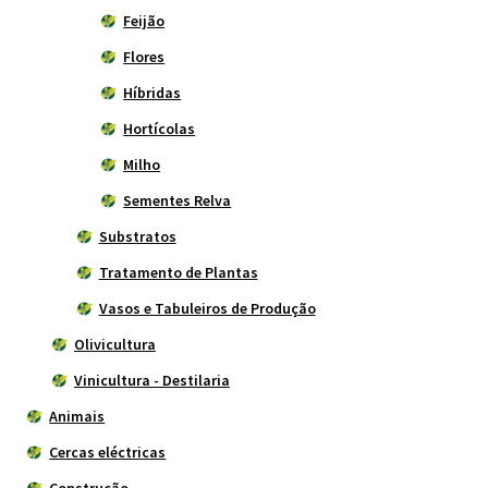
Feijão
Flores
Híbridas
Hortícolas
Milho
Sementes Relva
Substratos
Tratamento de Plantas
Vasos e Tabuleiros de Produção
Olivicultura
Vinicultura - Destilaria
Animais
Cercas eléctricas