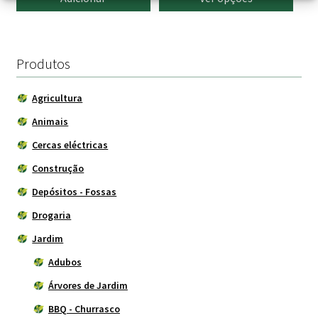
page
29.90
thro
348.0
Produtos
Agricultura
Animais
Cercas eléctricas
Construção
Depósitos - Fossas
Drogaria
Jardim
Adubos
Árvores de Jardim
BBQ - Churrasco