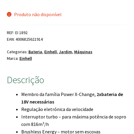
preço
preço
Produto não disponível
original
atual
era:
é:
REF: EI 1892
165.00 €.
139.00 €.
EAN: 4006825621914
Categorias:
Bateria
,
Einhell
,
Jardim
,
Máquinas
Marca:
Einhell
Descrição
Membro da família Power X-Change,
2xbateria de
18V necessárias
Regulação eletrónica da velocidade
Interruptor turbo – para máxima potência de sopro
com 816m³/h
Brushless Energy – motor sem escovas