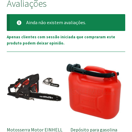
Avaliações
Ainda não existem avaliações.
Apenas clientes com sessão iniciada que compraram este
produto podem deixar opinião.
This
product
has
multiple
variants.
The
options
may
be
Motosserra Motor EINHELL
Depósito para gasolina