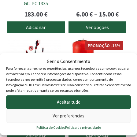
chosen
GC-PC 1335
on
Price
183.00
€
6.00
€
–
15.00
€
the
range
product
Adicionar
Ver opções
page
6.00 €
This
throu
PROMOÇÃO -16%
product
15.00 
has
Gerir o Consentimento
multiple
Para fornecer as melhores experiências, usamos tecnologias como cookies para
variants.
armazenar e/ou aceder a informações do dispositivo. Consentir com essas
The
tecnologias nos permitirá processar dados, como comportamento de
navegação ou IDs exclusivos neste site. Não consentir ou retirar o consentimento
options
pode afetar negativamante certos recursos e funções.
may
Aceitar tudo
be
Roçadora Bateria Agillo
Autoclaves ferro
chosen
36/255 Einhell
Ver preferências
on
Price
195.00
€
29.90
€
–
348.00
€
the
Política de Cookies
Política de privacidade
rang
product
Adicionar
Ver opções