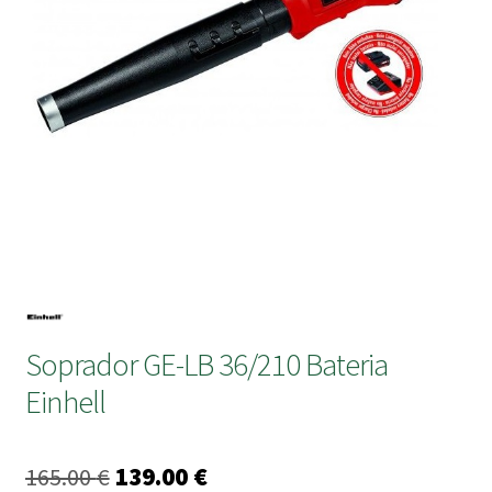
submen
Soprador GE-LB 36/210 Bateria
Einhell
O
O
165.00
€
139.00
€