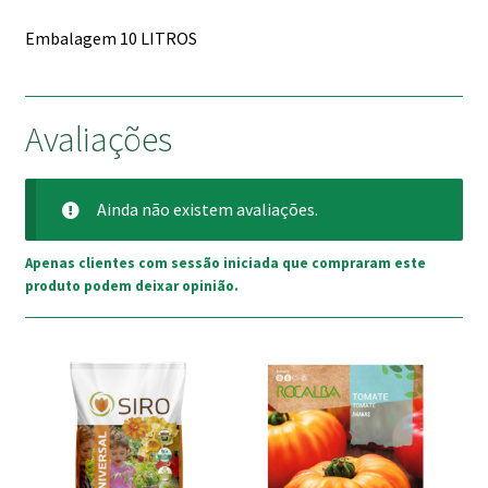
Embalagem 10 LITROS
Avaliações
Ainda não existem avaliações.
Apenas clientes com sessão iniciada que compraram este
produto podem deixar opinião.
This
product
has
multiple
variants.