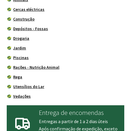
Cercas eléctricas
Construção
Depósitos - Fossas
Drogaria
Jardim
Piscinas
Rações - Nutrição Animal
Rega
Utensílios do Lar
Vedações
Entrega de encomendas
Entregas a partir de 1 a 2 dias úteis
Após confirmação de expedição, exceto