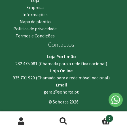
Loja
Empresa
Informações
Mapa de plantio
Política de privacidade
Termos e Condições
Contactos
Loja Portimão
282 475 081
(Chamada para a rede fixa nacional)
Loja Online
935 701 920
(Chamada para a rede móvel nacional)
Email
geral@sohorta.pt
© Sohorta 2026
0
Pesquisar
Pesquisa