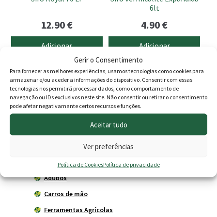
6lt
12.90
€
4.90
€
Adicionar
Adicionar
Gerir o Consentimento
Para fornecer as melhores experiências, usamos tecnologias como cookies para
armazenar e/ou aceder a informações do dispositivo. Consentir com essas
Produtos
tecnologias nos permitirá processar dados, como comportamento de
navegação ou IDs exclusivos neste site. Não consentir ou retirar o consentimento
pode afetar negativamante certos recursos e funções.
Agricultura
Aceitar tudo
Horta
Acessórios
Ver preferências
Adubadores
Política de Cookies
Política de privacidade
Adubos
Carros de mão
Ferramentas Agrícolas