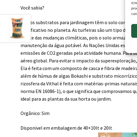
e/o
Você sabia?
pro
con
Muitos substratos para jardinagem têm o solo como in
significativo no planeta. As turfeiras são um tipo de á
diante das mudanças climáticas, pois o solo armazena to
manutenção da água potável. As Nações Unidas estimam 
emissões de CO2 geradas pela atividade humana. Para se
aéreo global. Para evitar o impacto da superexploração
Ela é feita com um composto de casca e fibra de madeir
além de húmus de algas Bokashi e substrato micorrízico 
rizosfera da Vithal é feita com matérias-primas natura
norma EN 16086-1), o que significa que comprovamos qu
ideal para as plantas da sua horta ou jardim.
Orgânico: Sim
Disponivel em embalagem de 40+10lt e 20lt