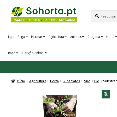
Ir
Saltar
Pesquisar
Pesquisa
para
para
por:
a
o
navegação
conteúdo
Loja
Rega
Piscinas
Agricultura
Animais
Drogaria
Horta
Rações – Nutrição Animal
Início
Agricultura
Horta
Substratos
Siro
Bio
Substrat