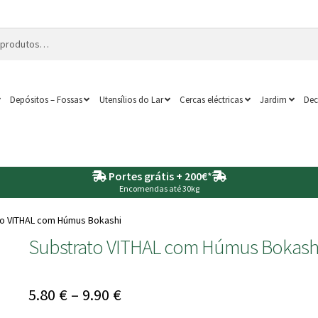
Depósitos – Fossas
Utensílios do Lar
Cercas eléctricas
Jardim
Dec
Portes grátis + 200€
*
Encomendas até 30kg
o VITHAL com Húmus Bokashi
Substrato VITHAL com Húmus Bokash
Price
5.80
€
–
9.90
€