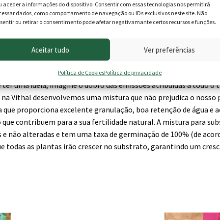
u aceder a informações do dispositivo. Consentir com essas tecnologias nos permitirá
cessar dados, como comportamento de navegação ou IDs exclusivos neste site. Não
sentir ou retirar o consentimento pode afetar negativamante certos recursos e funções.
grediente principal. Ser um bom produto para suas plantas tem 
rea húmida altamente sensível e de grande importância para a cons
Aceitar tudo
Ver preferências
neladas de CO2, essenciais para a conservação da biodiversidade 
que a exploração de turfeiras seja responsável por 6% de todas 
Política de Cookies
Política de privacidade
 ter uma ideia, imagine o dobro das emissões atribuídas a todo o 
, na Vithal desenvolvemos uma mistura que não prejudica o nosso 
a que proporciona excelente granulação, boa retenção de água e 
que contribuem para a sua fertilidade natural. A mistura para sub
is e não alteradas e tem uma taxa de germinação de 100% (de aco
e todas as plantas irão crescer no substrato, garantindo um cre