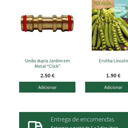
União dupla Jardim em
Ervilha Lincoln
Metal “Click”
2.50
€
1.90
€
Adicionar
Adicionar
Entrega de encomendas
Entregas a partir de 1 a 2 dias úteis