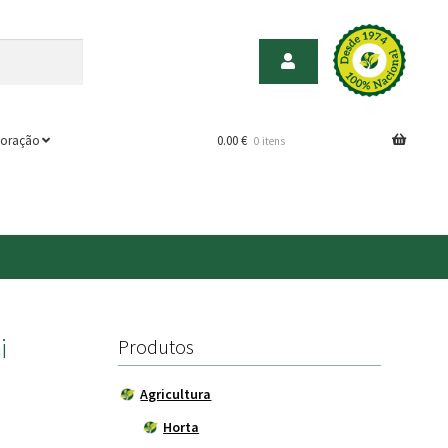
oração
0.00
€
0 itens
i
Produtos
Agricultura
Horta