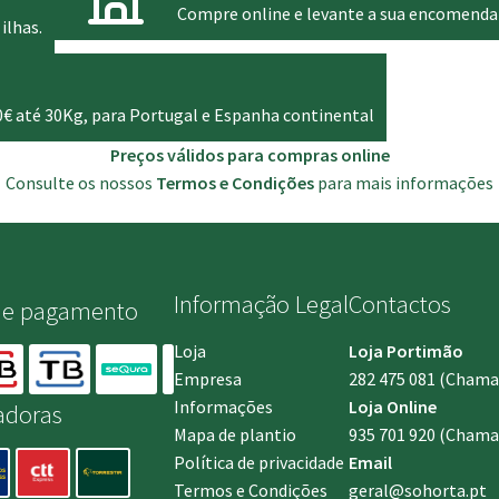
Compre online e levante a sua encomenda
ilhas.
0€ até 30Kg, para Portugal e Espanha continental
Preços válidos para compras online
Consulte os nossos
Termos e Condições
para mais informações
Informação Legal
Contactos
de pagamento
Loja
Loja Portimão
Empresa
282 475 081
(Chamada
Informações
Loja Online
adoras
Mapa de plantio
935 701 920
(Chamad
Política de privacidade
Email
Termos e Condições
geral@sohorta.pt