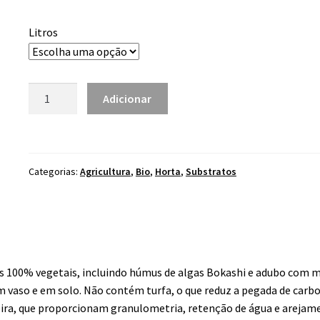
range:
5.80 €
Litros
through
9.90 €
Quantidade
Adicionar
de
Substrato
VITHAL
com
Categorias:
Agricultura
,
Bio
,
Horta
,
Substratos
Húmus
Bokashi
 100% vegetais, incluindo húmus de algas Bokashi e adubo com mi
 em vaso e em solo. Não contém turfa, o que reduz a pegada de car
eira, que proporcionam granulometria, retenção de água e arejam