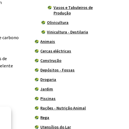
m
Vasos e Tabuleiros de
Produção
Olivicultura
Vinicultura - Destilaria
de carbono
Animais
Cercas eléctricas
s de
Construção
celente
Depósitos - Fossas
Drogaria
Jardim
Piscinas
Rações - Nutrição Animal
Rega
Utensílios do Lar