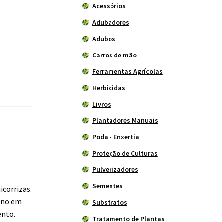
Acessórios
Adubadores
Adubos
Carros de mão
Ferramentas Agrícolas
Herbicidas
Livros
Plantadores Manuais
Poda - Enxertia
Proteção de Culturas
Pulverizadores
Sementes
corrizas.
bono em
Substratos
ento.
Tratamento de Plantas