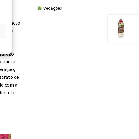
Vedações
um impacto
ervação
e a
as
tráfego
planeta.
aeração,
strato de
rdo com a
scimento