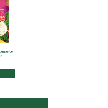
 Gigante
da