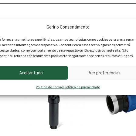
Gerir o Consentimento
a fornecer as melhores experiências, usamos tecnologias como cookies para armazenar
u aceder a informações do dispositivo. Consentir com essas tecnologias nos permitirá
roduto podem deixar opinião.
cessar dados, como comportamento de navegação ou IDs exclusivos neste site. Não
sentir ou retirar o consentimento pode afetar negativamante certos recursos e funções.
Aceitar tudo
Ver preferências
This
PROMOÇÃO -20%
product
Política de Cookies
Política de privacidade
has
multiple
variants.
The
options
may
be
chosen