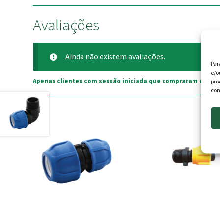
Avaliações
Ainda não existem avaliações.
Par
e/o
Apenas clientes com sessão iniciada que compraram este p
pro
con
This
product
has
multiple
variants.
The
options
may
be
chosen