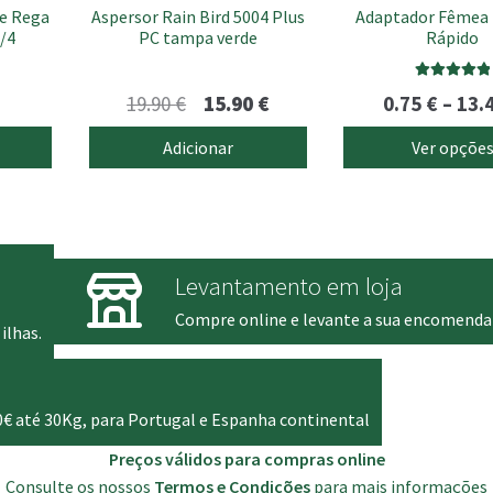
de Rega
Aspersor Rain Bird 5004 Plus
Adaptador Fêmea 
on
/4
PC tampa verde
Rápido
the
product
page
Avaliação
O
O
19.90
€
15.90
€
0.75
€
–
13.
5.00
de 5
preço
preço
Adicionar
Ver opçõe
original
atual
era:
é:
19.90 €.
15.90 €.
Levantamento em loja
Compre online e levante a sua encomenda
ilhas.
0€ até 30Kg, para Portugal e Espanha continental
Preços válidos para compras online
Consulte os nossos
Termos e Condições
para mais informações