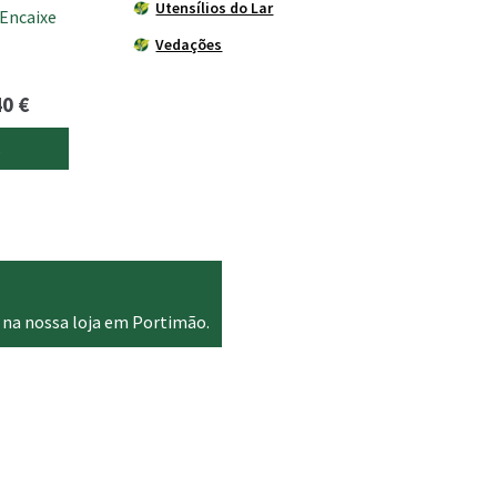
Utensílios do Lar
Encaixe
Vedações
Price
40
€
range:
s
0.75 €
through
13.40 €
 na nossa loja em Portimão.