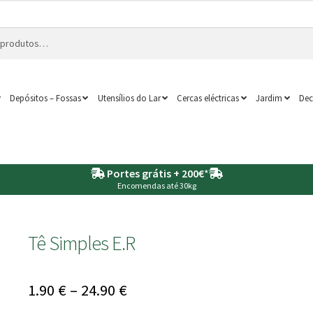
Depósitos – Fossas
Utensílios do Lar
Cercas eléctricas
Jardim
Dec
Portes grátis + 200€
*
Encomendas até 30kg
Tê Simples E.R
Price
1.90
€
–
24.90
€