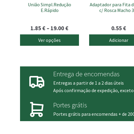
União Simpl.Redução
Adaptador para Fita 
on
E.Rápido
c/ Rosca Macho 3
the
product
page
Price
1.85
€
–
19.00
€
0.55
€
range:
Ver opções
Adicionar
1.85 €
through
19.00 €
Entrega de encomendas
Entregas a partir de 1 a 2 dias úteis
Após confirmação de expedição, exceto 
Portes grátis
Portes grátis para encomendas + de 20