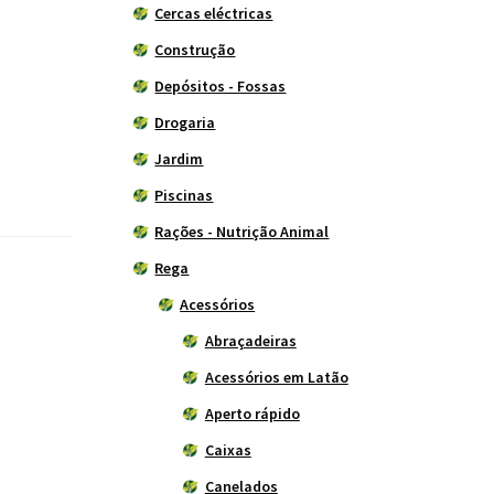
Cercas eléctricas
Construção
Depósitos - Fossas
Drogaria
Jardim
Piscinas
Rações - Nutrição Animal
Rega
Acessórios
Abraçadeiras
Acessórios em Latão
Aperto rápido
Caixas
Canelados