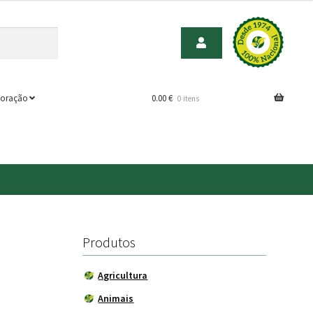
oração
0.00
€
0 itens
Produtos
Agricultura
Animais