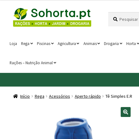
1.90 €
Ir
Saltar
through
Pesquisar
Pesquisa
para
para
24.90 €
por:
a
o
navegação
conteúdo
Loja
Rega
Piscinas
Agricultura
Animais
Drogaria
Horta
Rações – Nutrição Animal
Início
Rega
Acessórios
Aperto rápido
Tê Simples E.R