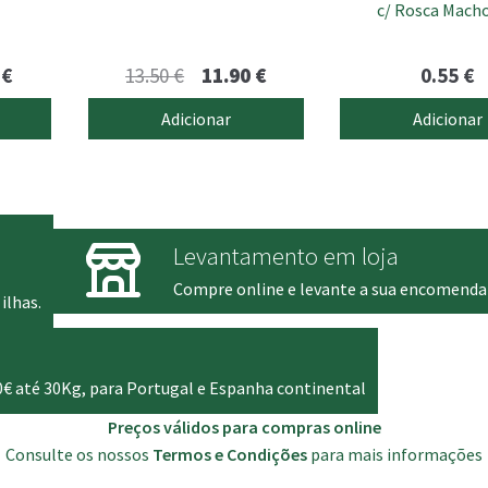
c/ Rosca Macho
Price
O
O
0
€
13.50
€
11.90
€
0.55
€
range:
preço
preço
Adicionar
Adicionar
0.75 €
original
atual
through
era:
é:
13.40 €
13.50 €.
11.90 €.
Levantamento em loja
Compre online e levante a sua encomenda
ilhas.
0€ até 30Kg, para Portugal e Espanha continental
Preços válidos para compras online
Consulte os nossos
Termos e Condições
para mais informações