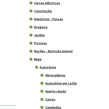
Cercas eléctricas
Construção
Depósitos - Fossas
Drogaria
Jardim
Piscinas
Rações - Nutrição Animal
Rega
Acessórios
Abraçadeiras
Acessórios em Latão
Aperto rápido
Caixas
Canelados