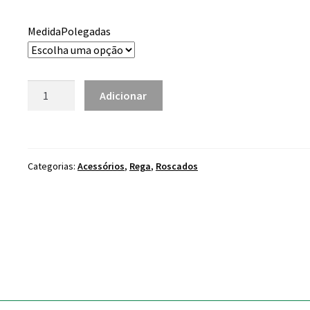
range:
0.90 €
MedidaPolegadas
through
23.70 €
Quantidade
Adicionar
de
Tes
Roscados
Femea
Categorias:
Acessórios
,
Rega
,
Roscados