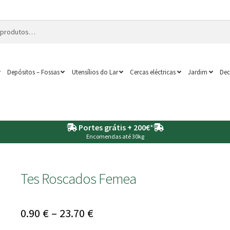
Depósitos – Fossas
Utensílios do Lar
Cercas eléctricas
Jardim
Dec
Portes grátis + 200€
*
Encomendas até 30kg
Tes Roscados Femea
Price
0.90
€
–
23.70
€