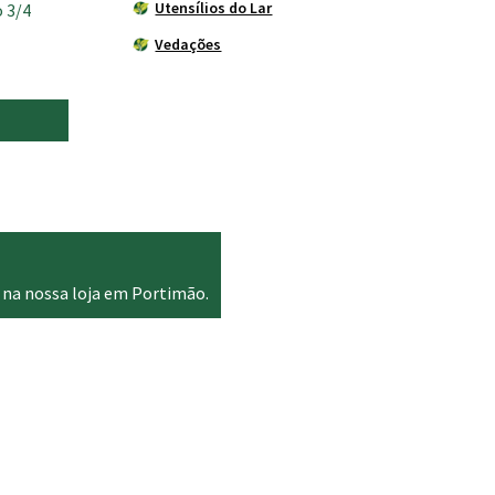
Utensílios do Lar
 3/4
Vedações
 na nossa loja em Portimão.