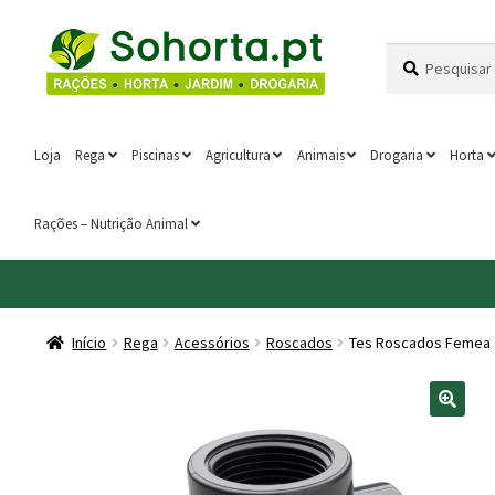
Ir
Saltar
Pesquisar
Pesquisa
para
para
por:
a
o
navegação
conteúdo
Loja
Rega
Piscinas
Agricultura
Animais
Drogaria
Horta
Rações – Nutrição Animal
Início
Rega
Acessórios
Roscados
Tes Roscados Femea