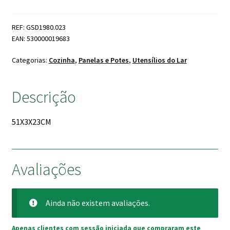
Retangular
em
REF: GSD1980.023
Barra
EAN: 530000019683
Categorias:
Cozinha
,
Panelas e Potes
,
Utensílios do Lar
Descrição
51X3X23CM
Avaliações
Ainda não existem avaliações.
Apenas clientes com sessão iniciada que compraram este