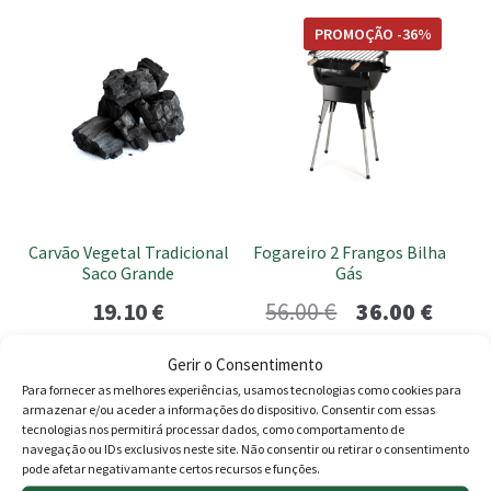
throu
PROMOÇÃO -36%
21.90 
Carvão Vegetal Tradicional
Fogareiro 2 Frangos Bilha
Saco Grande
Gás
O
O
19.10
€
56.00
€
36.00
€
preço
preço
Adicionar
Adicionar
Gerir o Consentimento
original
atual
Para fornecer as melhores experiências, usamos tecnologias como cookies para
armazenar e/ou aceder a informações do dispositivo. Consentir com essas
era:
é:
tecnologias nos permitirá processar dados, como comportamento de
navegação ou IDs exclusivos neste site. Não consentir ou retirar o consentimento
56.00 €.
36.00 
Produtos
pode afetar negativamante certos recursos e funções.