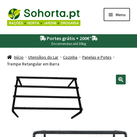
Ir
Saltar
Menu
para
para
a
o
Maximi
Agricultura
navegação
conteúdo
Portes grátis + 200€
*
submen
Encomendas até 30kg
Maximi
Animais
submen
Início
Utensílios do Lar
Cozinha
Panelas e Potes
Trempe Retangular em Barra
Maximi
Drogaria
submen
Maximi
Depósitos – Fossas
submen
Maximi
Jardim
submen
Maximi
Piscinas
submen
Maximi
Rega