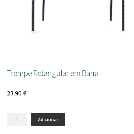
submen
Trempe Retangular em Barra
23.90
€
Quantidade
Adicionar
de
Trempe