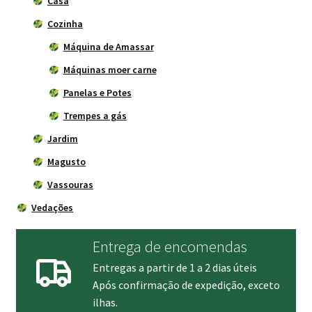
Casa
Cozinha
Máquina de Amassar
Máquinas moer carne
Panelas e Potes
Trempes a gás
Jardim
Magusto
Vassouras
Vedações
Entrega de encomendas
Entregas a partir de 1 a 2 dias úteis
Após confirmação de expedição, exceto
ilhas.