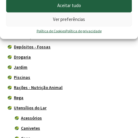
Aceitar tudo
Agricultura
Animais
Ver preferências
Cercas eléctricas
Política de Cookies
Política de privacidade
Construção
Depósitos - Fossas
Drogaria
Jardim
Piscinas
Rações - Nutrição Animal
Rega
Utensílios do Lar
Acessórios
Canivetes