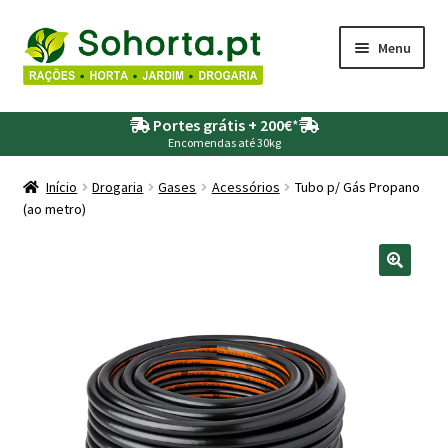
Ir
Saltar
Menu
para
para
a
o
Maximi
Agricultura
navegação
conteúdo
Portes grátis + 200€
*
submen
Encomendas até 30kg
Maximi
Animais
submen
Início
Drogaria
Gases
Acessórios
Tubo p/ Gás Propano
(ao metro)
Maximi
Drogaria
submen
Maximi
Depósitos – Fossas
submen
Maximi
Jardim
submen
Maximi
Piscinas
submen
Maximi
Rega