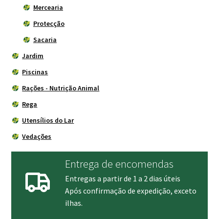
Mercearia
Protecção
Sacaria
Jardim
Piscinas
Rações - Nutrição Animal
Rega
Utensílios do Lar
Vedações
Entrega de encomendas
Entregas a partir de 1 a 2 dias úteis
Após confirmação de expedição, exceto
ilhas.