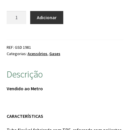
Quantidade
Adicionar
de
Tubo
p/
Gás
REF: GSD 1981
Propano
Categorias:
Acessórios
,
Gases
(ao
metro)
Descrição
Vendido ao Metro
CARACTERÍSTICAS
Tubo flexível fabricado com TPE, reforçado com poliester,