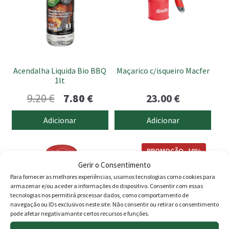
Acendalha Liquida Bio BBQ
Maçarico c/isqueiro Macfer
1lt
O
O
9.20
€
7.80
€
23.00
€
preço
preço
Adicionar
Adicionar
original
atual
era:
é:
PROMOÇÃO -10%
Gerir o Consentimento
9.20 €.
7.80 €.
Para fornecer as melhores experiências, usamos tecnologias como cookies para
armazenar e/ou aceder a informações do dispositivo. Consentir com essas
tecnologias nos permitirá processar dados, como comportamento de
navegação ou IDs exclusivos neste site. Não consentir ou retirar o consentimento
pode afetar negativamante certos recursos e funções.