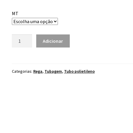
range:
0.72 €
MT
through
35.60 €
Quantidade
Adicionar
de
Tubo
poligarden
c/lista
Categorias:
Rega
,
Tubagem
,
Tubo polietileno
verde
Anti-
torsão