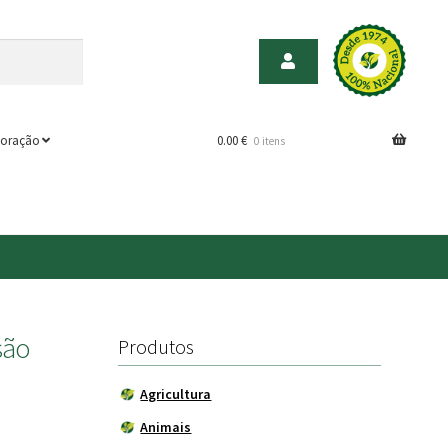
oração
0.00
€
0 itens
são
Produtos
Agricultura
Animais