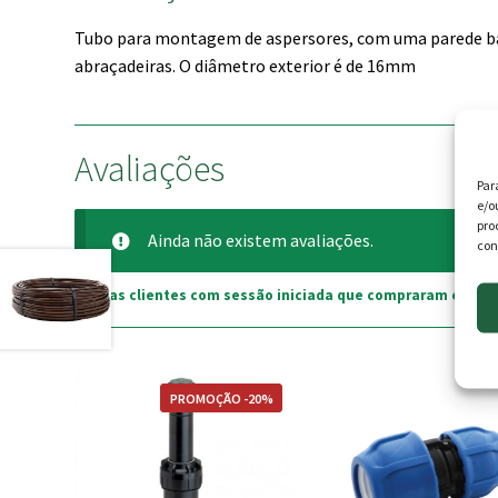
Tubo para montagem de aspersores, com uma parede bast
abraçadeiras. O diâmetro exterior é de 16mm
Avaliações
Par
e/o
pro
Ainda não existem avaliações.
con
Apenas clientes com sessão iniciada que compraram este p
This
PROMOÇÃO -20%
product
has
multiple
variants.