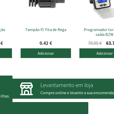
ção
Tampão P/ Fita de Rega
Programador tor
saída BZW
Price
O
0
€
0.42
€
70.95
€
63.
range:
preç
Adicionar
Adicionar
1.85 €
origi
through
era:
19.00 €
70.95
Levantamento em loja
Compre online e levante a sua encomenda
ilhas.