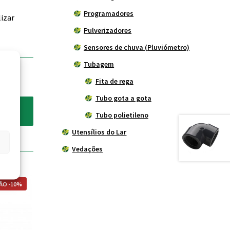
Programadores
izar
Pulverizadores
Sensores de chuva (Pluviómetro)
Tubagem
Fita de rega
Tubo gota a gota
Tubo polietileno
Utensílios do Lar
Vedações
ÃO -10%