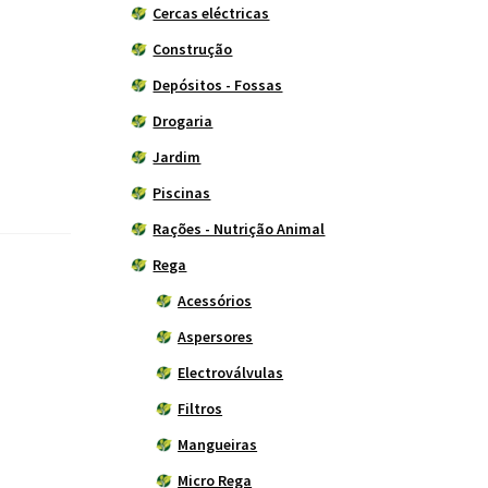
Cercas eléctricas
Construção
Depósitos - Fossas
Drogaria
Jardim
Piscinas
Rações - Nutrição Animal
Rega
Acessórios
Aspersores
Electroválvulas
Filtros
Mangueiras
Micro Rega