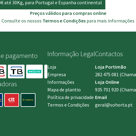
0€ até 30Kg, para Portugal e Espanha continental
Preços válidos para compras online
Consulte os nossos
Termos e Condições
para mais informações
Informação Legal
Contactos
de pagamento
Loja
Loja Portimão
Empresa
282 475 081
(Chamada
Informações
Loja Online
adoras
Mapa de plantio
935 701 920
(Chamad
Política de privacidade
Email
Termos e Condições
geral@sohorta.pt