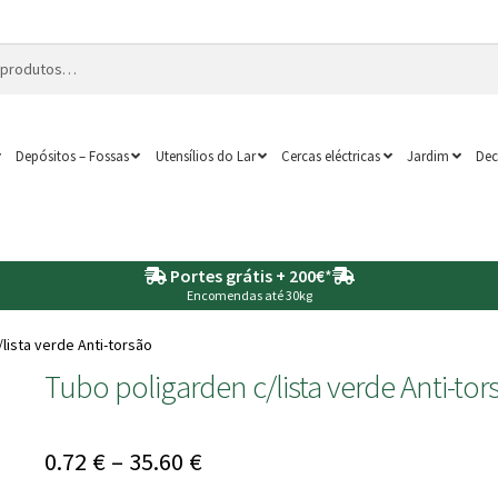
Depósitos – Fossas
Utensílios do Lar
Cercas eléctricas
Jardim
Dec
Portes grátis + 200€
*
Encomendas até 30kg
lista verde Anti-torsão
Tubo poligarden c/lista verde Anti-tor
Price
0.72
€
–
35.60
€