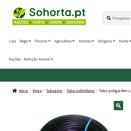
Ir
Saltar
Pesquisar
Pesquisa
para
para
por:
a
o
navegação
conteúdo
Loja
Rega
Piscinas
Agricultura
Animais
Drogaria
Horta
Rações – Nutrição Animal
Início
Rega
Tubagem
Tubo polietileno
Tubo poligarden c/