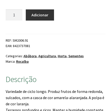
Quantidade
Adicionar
de
Abóbora
Mammouth
Gold
REF: SM2006.91
EAN: 8423737081
Categorias:
Abóbora
,
Agricultura
,
Horta
,
Sementes
Marca:
Rocalba
Descrição
Variedade de ciclo longo. Produz frutos de forma redonda,
sulcados, com a casca de cor amarela-alaranjada. A polpa é
de cor laranja.
Terrenos profundos e ricos. Manter a humidade constante,