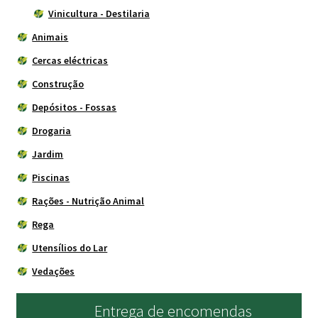
Vinicultura - Destilaria
Animais
Cercas eléctricas
Construção
Depósitos - Fossas
Drogaria
Jardim
Piscinas
Rações - Nutrição Animal
Rega
Utensílios do Lar
Vedações
Entrega de encomendas