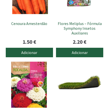
Cenoura Amesterdão
Flores Meliplus – Fórmula
Symphony Insetos
Auxiliares
1.50
€
2.20
€
Adicionar
Adicionar
This
product
has
multiple
variants.
The
options
may