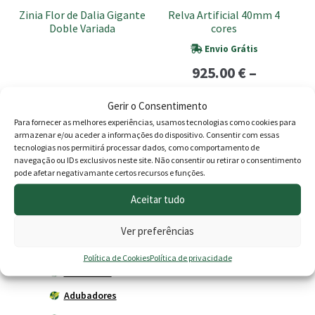
be
Zinia Flor de Dalia Gigante
Relva Artificial 40mm 4
chosen
Doble Variada
cores
on
Envio Grátis
the
925.00
€
–
product
Price
page
2.10
€
1,730.00
€
Gerir o Consentimento
range:
Para fornecer as melhores experiências, usamos tecnologias como cookies para
Adicionar
Ver opções
armazenar e/ou aceder a informações do dispositivo. Consentir com essas
925.00 €
tecnologias nos permitirá processar dados, como comportamento de
navegação ou IDs exclusivos neste site. Não consentir ou retirar o consentimento
through
pode afetar negativamante certos recursos e funções.
1,730.00
Produtos
Aceitar tudo
Agricultura
Ver preferências
Horta
Política de Cookies
Política de privacidade
Acessórios
Adubadores