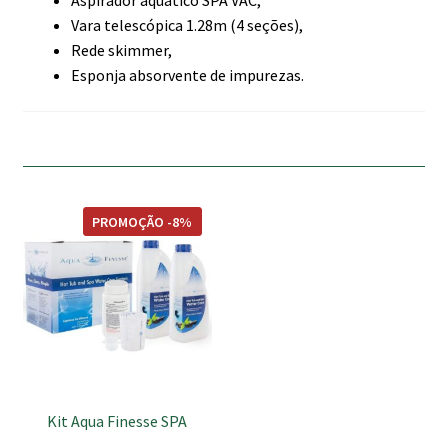
Aspirador aquático SPA VAC,
Vara telescópica 1.28m (4 seções),
Rede skimmer,
Esponja absorvente de impurezas.
PROMOÇÃO -8%
Kit Aqua Finesse SPA