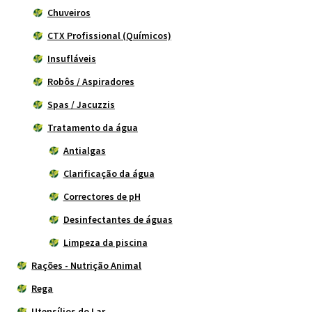
Chuveiros
CTX Profissional (Químicos)
Insufláveis
Robôs / Aspiradores
Spas / Jacuzzis
Tratamento da água
Antialgas
Clarificação da água
Correctores de pH
Desinfectantes de águas
Limpeza da piscina
Rações - Nutrição Animal
Rega
Utensílios do Lar