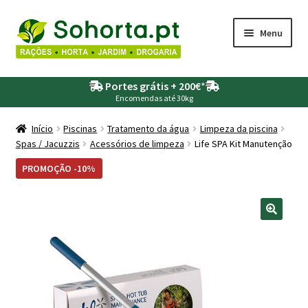
Ir
Saltar
Menu
para
para
a
o
Maximi
Agricultura
navegação
conteúdo
Portes grátis + 200€
*
submen
Encomendas até 30kg
Maximi
Animais
submen
Início
Piscinas
Tratamento da água
Limpeza da piscina
Spas / Jacuzzis
Acessórios de limpeza
Life SPA Kit Manutenção
Maximi
Drogaria
submen
PROMOÇÃO -10%
Maximi
Depósitos – Fossas
submen
Maximi
Jardim
submen
Maximi
Piscinas
submen
Maximi
Rega