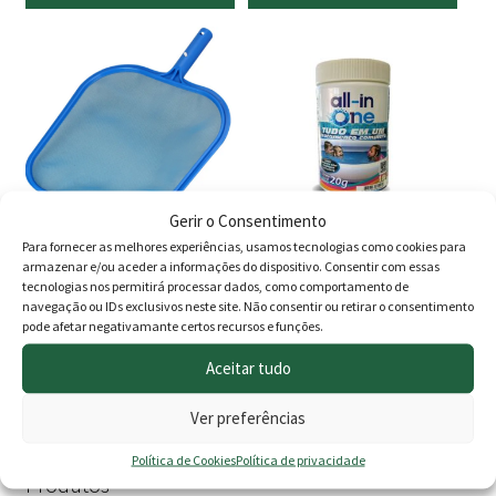
original
atual
original
atual
era:
é:
era:
é:
29.00 €.
22.90 €.
21.00 €.
19.90 
Gerir o Consentimento
Para fornecer as melhores experiências, usamos tecnologias como cookies para
armazenar e/ou aceder a informações do dispositivo. Consentir com essas
Apanha folhas plano
All-in One tablete 20g
tecnologias nos permitirá processar dados, como comportamento de
superfície
Balde 1kg
navegação ou IDs exclusivos neste site. Não consentir ou retirar o consentimento
pode afetar negativamante certos recursos e funções.
9.90
€
12.90
€
Aceitar tudo
Adicionar
Adicionar
Ver preferências
Política de Cookies
Política de privacidade
Produtos