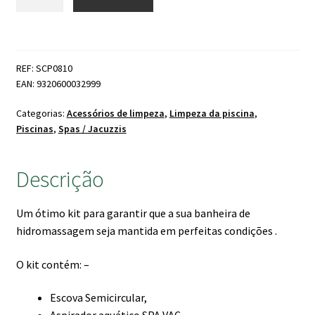
de
era:
é:
Life
48.90 €.
44.00 €.
SPA
Kit
REF: SCP0810
Manutenção
EAN: 9320600032999
Categorias:
Acessórios de limpeza
,
Limpeza da piscina
,
Piscinas
,
Spas / Jacuzzis
Descrição
Um ótimo kit para garantir que a sua banheira de
hidromassagem seja mantida em perfeitas condições .
O kit contém: –
Escova Semicircular,