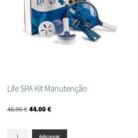
submen
Life SPA Kit Manutenção
O
O
48.90
€
44.00
€
preço
preço
original
atual
Quantidade
Adicionar