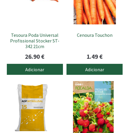
Tesoura Poda Universal
Cenoura Touchon
Profissional Stocker ST-
342 21cm
26.90
€
1.49
€
Adicionar
Adicionar
This
product
has
multiple
variants.
The
options