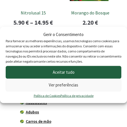
may
be
Nitrolusal 15
Morango do Bosque
chosen
Price
5.90
€
–
14.95
€
2.20
€
on
the
range:
Gerir o Consentimento
Ver opções
Adicionar
product
5.90 €
Para fornecer as melhores experiências, usamos tecnologias como cookies para
page
armazenar e/ou aceder a informações do dispositivo. Consentir com essas
through
tecnologias nos permitirá processar dados, como comportamento de
navegação ou IDs exclusivos neste site. Não consentir ou retirar o consentimento
14.95 €
Produtos
pode afetar negativamante certos recursos e funções.
Aceitar tudo
Agricultura
Horta
Ver preferências
Acessórios
Política de Cookies
Política de privacidade
Adubadores
Adubos
Carros de mão