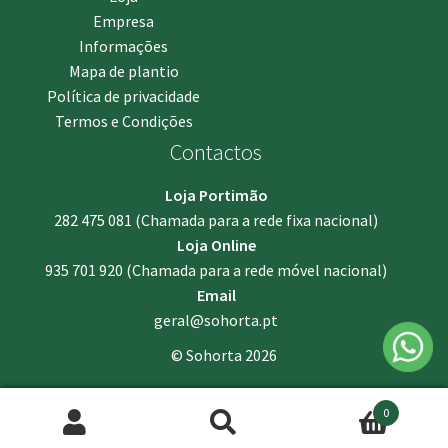
Empresa
Informações
Mapa de plantio
Política de privacidade
Termos e Condições
Contactos
Loja Portimão
282 475 081
(Chamada para a rede fixa nacional)
Loja Online
935 701 920
(Chamada para a rede móvel nacional)
Email
geral@sohorta.pt
© Sohorta 2026
0
Pesquisar
Pesquisa