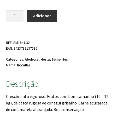
Quantidade
Adicionar
de
Abóbora
Marina
di
REF: SM1841.32
Chioggia
EAN: 8423737137535
Categorias:
Abóbora
,
Horta
,
Sementes
Marca:
Rocalba
Descrição
Crescimento vigoroso. Frutos com bom tamanho (10 – 12
kg), de casca rugosa de cor azul grisalho. Carne açucarada,
de cor amarela alaranjada. Boa conservação.