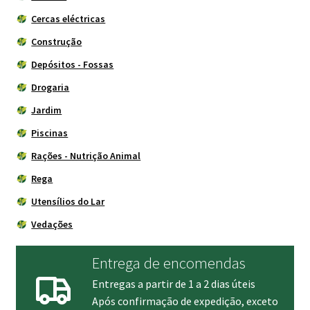
Cercas eléctricas
Construção
Depósitos - Fossas
Drogaria
Jardim
Piscinas
Rações - Nutrição Animal
Rega
Utensílios do Lar
Vedações
Entrega de encomendas
Entregas a partir de 1 a 2 dias úteis
Após confirmação de expedição, exceto