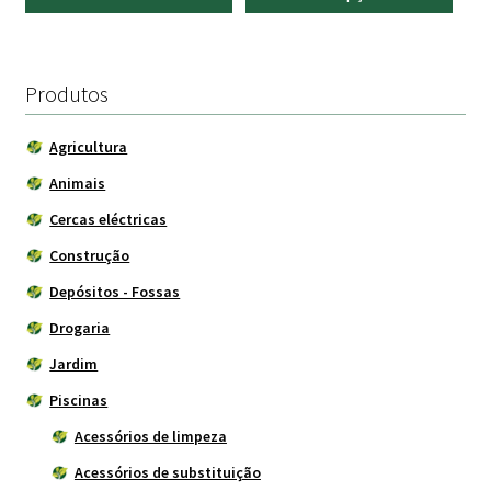
page
original
atual
era:
é:
21.00 €.
19.90 €.
Produtos
Agricultura
Animais
Cercas eléctricas
Construção
Depósitos - Fossas
Drogaria
Jardim
Piscinas
Acessórios de limpeza
Acessórios de substituição