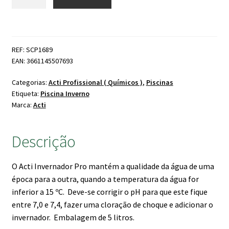
de
era:
é:
Acti
19.90 €.
14.90 €.
Winter
Pro
REF: SCP1689
Invernador
EAN: 3661145507693
5
Litros
Categorias:
Acti Profissional ( Químicos )
,
Piscinas
Etiqueta:
Piscina Inverno
Marca:
Acti
Descrição
O Acti Invernador Pro mantém a qualidade da água de uma
época para a outra, quando a temperatura da água for
inferior a 15 ºC. Deve-se corrigir o pH para que este fique
entre 7,0 e 7,4, fazer uma cloração de choque e adicionar o
invernador. Embalagem de 5 litros.