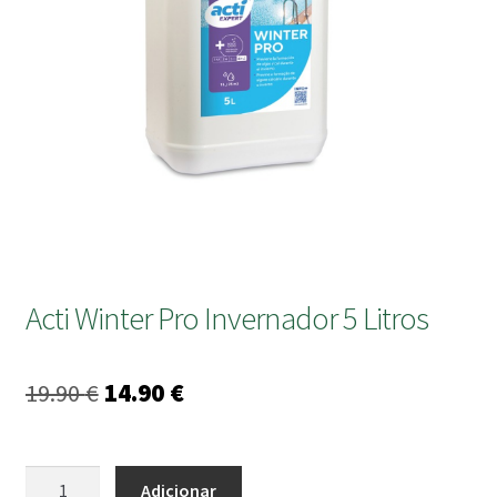
submen
Acti Winter Pro Invernador 5 Litros
O
O
19.90
€
14.90
€
preço
preço
original
atual
Quantidade
Adicionar