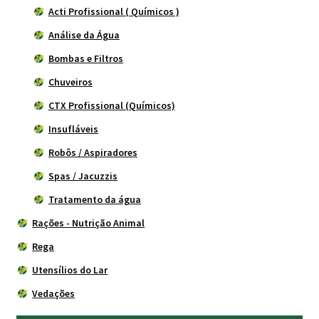
Acti Profissional ( Químicos )
Análise da Água
Bombas e Filtros
Chuveiros
CTX Profissional (Químicos)
Insufláveis
Robôs / Aspiradores
Spas / Jacuzzis
Tratamento da água
Rações - Nutrição Animal
Rega
Utensílios do Lar
Vedações