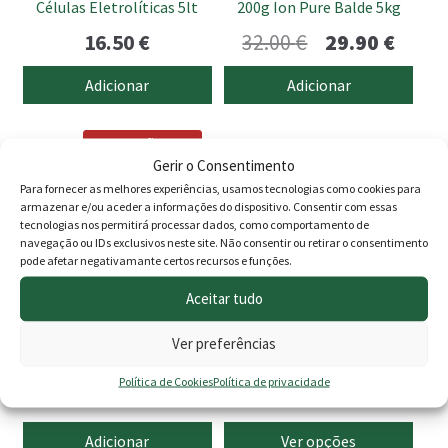
Células Eletrolíticas 5lt
200g Ion Pure Balde 5kg
O
O
16.50
€
32.00
€
29.90
€
preço
preço
Adicionar
Adicionar
original
atual
This
era:
é:
PROMOÇÃO -5%
product
Gerir o Consentimento
32.00 €.
29.90 
has
Para fornecer as melhores experiências, usamos tecnologias como cookies para
multiple
armazenar e/ou aceder a informações do dispositivo. Consentir com essas
tecnologias nos permitirá processar dados, como comportamento de
variants.
navegação ou IDs exclusivos neste site. Não consentir ou retirar o consentimento
The
pode afetar negativamante certos recursos e funções.
options
Aceitar tudo
may
be
Ver preferências
Limpa fundos flexível com
Termómetro Piscina
chosen
escova – fundo e laterais
Animais
on
Política de Cookies
Política de privacidade
O
O
21.00
€
19.90
€
6.90
€
the
preço
preço
product
Adicionar
Ver opções