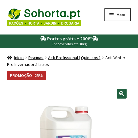
Ir
Saltar
Menu
para
para
a
o
Maximi
Agricultura
navegação
conteúdo
Portes grátis + 200€
*
submen
Encomendas até 30kg
Maximi
Animais
submen
Início
Piscinas
Acti Profissional ( Químicos )
Acti Winter
Pro Invernador 5 Litros
Maximi
Drogaria
submen
PROMOÇÃO -25%
Maximi
Depósitos – Fossas
submen
Maximi
Jardim
submen
Maximi
Piscinas
submen
Maximi
Rega