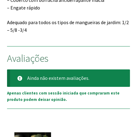
– Coberto com borracha antiderrapante macia
– Engate rápido
Adequado para todos os tipos de mangueiras de jardim: 1/2
– 5/8 -3/4
Avaliações
Ainda não existem avaliações.
Apenas clientes com sessão iniciada que compraram este
produto podem deixar opinião.
This
product