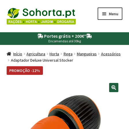
Ir
Saltar
Menu
para
para
a
o
Maximi
Agricultura
navegação
conteúdo
Portes grátis + 200€
*
submen
Encomendas até 30kg
Maximi
Animais
submen
Início
Agricultura
Horta
Rega
Mangueiras
Acessórios
Adaptador Deluxe Universal Stocker
Maximi
Drogaria
submen
PROMOÇÃO -12%
Maximi
Depósitos – Fossas
submen
Maximi
Jardim
submen
Maximi
Piscinas
submen
Maximi
Rega