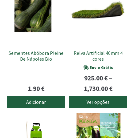
has
multiple
variants.
The
options
may
be
Sementes Abóbora Pleine
Relva Artificial 40mm 4
chosen
De Nápoles Bio
cores
on
Envio Grátis
the
925.00
€
–
product
Price
page
1.90
€
1,730.00
€
range:
Adicionar
Ver opções
925.00 €
through
1,730.00