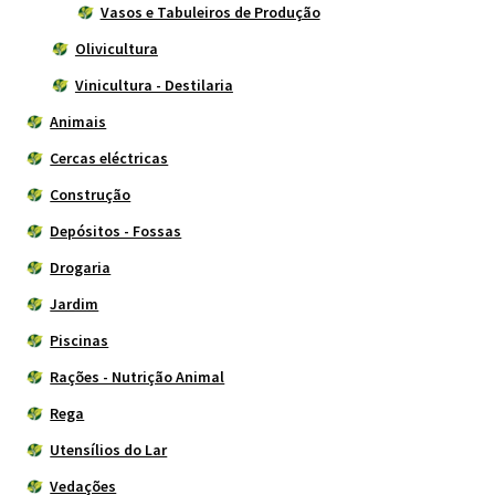
Vasos e Tabuleiros de Produção
Olivicultura
Vinicultura - Destilaria
Animais
Cercas eléctricas
Construção
Depósitos - Fossas
Drogaria
Jardim
Piscinas
Rações - Nutrição Animal
Rega
Utensílios do Lar
Vedações