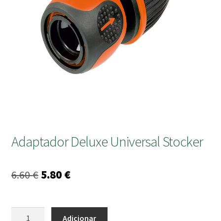
submen
Adaptador Deluxe Universal Stocker
O
O
6.60
€
5.80
€
preço
preço
original
atual
Quantidade
Adicionar