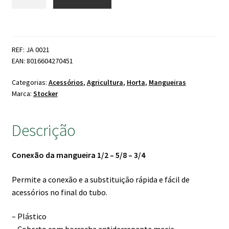
de
era:
é:
Adaptador
6.60 €.
5.80 €.
Deluxe
Universal
REF: JA 0021
Stocker
EAN: 8016604270451
Categorias:
Acessórios
,
Agricultura
,
Horta
,
Mangueiras
Marca:
Stocker
Descrição
Conexão da mangueira 1/2 – 5/8 – 3/4
Permite a conexão e a substituição rápida e fácil de
acessórios no final do tubo.
– Plástico