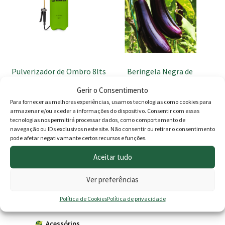
Pulverizador de Ombro 8lts
Beringela Negra de
Barbentane
Gerir o Consentimento
17.50
€
1.49
€
Para fornecer as melhores experiências, usamos tecnologias como cookies para
armazenar e/ou aceder a informações do dispositivo. Consentir com essas
Adicionar
Adicionar
tecnologias nos permitirá processar dados, como comportamento de
navegação ou IDs exclusivos neste site. Não consentir ou retirar o consentimento
pode afetar negativamante certos recursos e funções.
Aceitar tudo
Produtos
Ver preferências
Agricultura
Política de Cookies
Política de privacidade
Horta
Acessórios