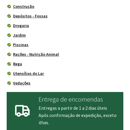
Construção
Depósitos - Fossas
Drogaria
Jardim
Piscinas
Rações - Nutrição Animal
Rega
Utensílios do Lar
Vedações
Entrega de encomendas
Entregas a partir de 1 a 2 dias úteis
Após confirmação de expedição, exceto
ilhas.