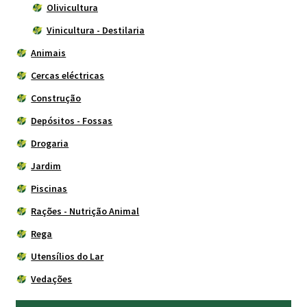
Olivicultura
Vinicultura - Destilaria
Animais
Cercas eléctricas
Construção
Depósitos - Fossas
Drogaria
Jardim
Piscinas
Rações - Nutrição Animal
Rega
Utensílios do Lar
Vedações