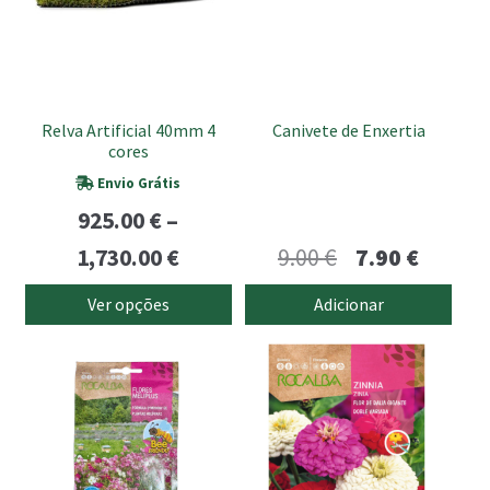
variants.
The
options
may
be
Relva Artificial 40mm 4
Canivete de Enxertia
chosen
cores
on
Envio Grátis
the
925.00
€
–
product
Price
O
O
page
1,730.00
€
9.00
€
7.90
€
range:
preço
preço
Ver opções
Adicionar
925.00 €
original
atual
through
era:
é:
1,730.00 €
9.00 €.
7.90 €.