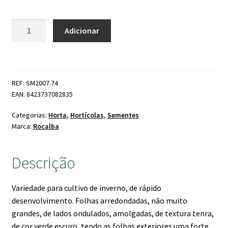
Quantidade
Adicionar
de
Alface
Maravilha
4
REF: SM2007.74
Estações
EAN: 8423737082835
Categorias:
Horta
,
Hortícolas
,
Sementes
Marca:
Rocalba
Descrição
Variedade para cultivo de inverno, de rápido
desenvolvimento. Folhas arredondadas, não muito
grandes, de lados ondulados, amolgadas, de textura tenra,
de cor verde escuro, tendo as folhas exteriores uma forte