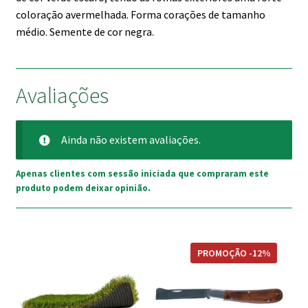
coloração avermelhada. Forma corações de tamanho
médio. Semente de cor negra.
Avaliações
Ainda não existem avaliações.
Apenas clientes com sessão iniciada que compraram este
produto podem deixar opinião.
This
PROMOÇÃO -12%
product
has
multiple