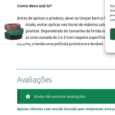
Como devo usá-lo?
Par
e/o
pro
Antes de aplicar o produto, deve-se limpar bem a ferida 
con
sobretudo, evitar aplicar nas horas de máximo calor ou 
suas plantas. Dependendo do tamanho da ferida ou da áre
aplicar uma camada de 2 a 3 mm naquela superfície da 
escorre, criando uma película protetora e durável.
Avaliações
Ainda não existem avaliações.
Apenas clientes com sessão iniciada que compraram este p