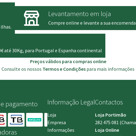
Levantamento em loja
Compre online e levante a sua encomenda
ilhas.
0€ até 30Kg, para Portugal e Espanha continental
Preços válidos para compras online
Consulte os nossos
Termos e Condições
para mais informações
Informação Legal
Contactos
de pagamento
Loja
Loja Portimão
Empresa
282 475 081
(Chamada
Informações
Loja Online
adoras