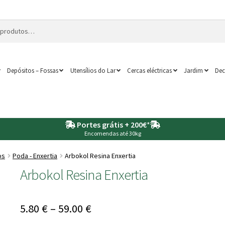
Depósitos – Fossas
Utensílios do Lar
Cercas eléctricas
Jardim
Dec
Portes grátis + 200€
*
Encomendas até 30kg
os
Poda - Enxertia
Arbokol Resina Enxertia
Arbokol Resina Enxertia
Price
5.80
€
–
59.00
€