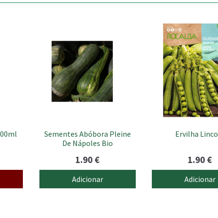
100ml
Sementes Abóbora Pleine
Ervilha Linc
De Nápoles Bio
1.90
€
1.90
€
Adicionar
Adicionar