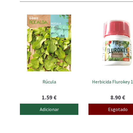
Rúcula
Herbicida Flurokey 
1.59
€
8.90
€
Adicionar
Esgotado