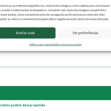
a fornecer as melhores experiências, usamos tecnologias como cookies para armazenar
u aceder a informações do dispositivo. Consentir com essas tecnologias nos permitirá
cessar dados, como comportamento de navegação ou IDs exclusivos neste site. Não
ou corte , evitando vestígios de serragem, pó, água ou outras partí
sentir ou retirar o consentimento pode afetar negativamante certos recursos e funções.
em dias de chuva. Esta resina está pronta para você aplicar direta
a a ser tratada, deve-se ter apenas um pincel ou espátula à mão ,
Aceitar tudo
Ver preferências
forma mais homogênea possível. Depois de espalhar o produto, ele
Política de Cookies
Política de privacidade
roduto podem deixar opinião.