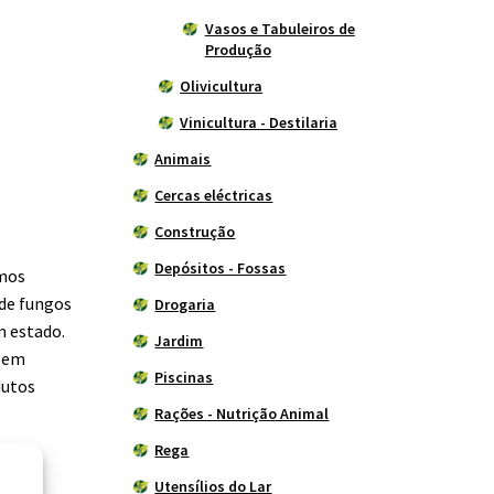
Vasos e Tabuleiros de
Produção
Olivicultura
Vinicultura - Destilaria
Animais
Cercas eléctricas
Construção
Depósitos - Fossas
emos
 de fungos
Drogaria
m estado.
Jardim
e em
Piscinas
dutos
Rações - Nutrição Animal
Rega
Utensílios do Lar