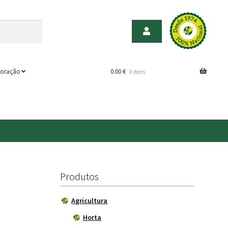
oração
0.00
€
0 itens
Produtos
Agricultura
Horta