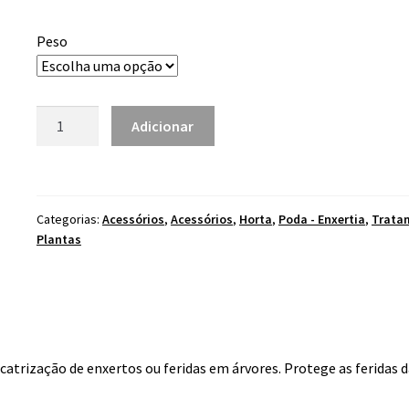
range:
5.80 €
Peso
through
59.00 €
Quantidade
Adicionar
de
Arbokol
Resina
Enxertia
Categorias:
Acessórios
,
Acessórios
,
Horta
,
Poda - Enxertia
,
Trata
Plantas
cicatrização de enxertos ou feridas em árvores. Protege as feridas 