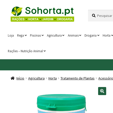
Ir
Saltar
Pesquisar
Pesquisa
para
para
por:
a
o
navegação
conteúdo
Loja
Rega
Piscinas
Agricultura
Animais
Drogaria
Horta
Rações – Nutrição Animal
Início
Agricultura
Horta
Tratamento de Plantas
Acessóri