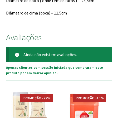
Diâmetro de baixo ( onde tem os furos ) – 23,5cm
Diâmetro de cima (boca) – 11,5cm
Avaliações
Ainda não existem avaliações.
Apenas clientes com sessão iniciada que compraram este
produto podem deixar opinião.
This
PROMOÇÃO -22%
PROMOÇÃO -10%
product
has
multiple