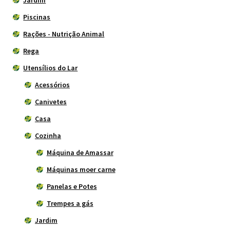
Piscinas
Rações - Nutrição Animal
Rega
Utensílios do Lar
Acessórios
Canivetes
Casa
Cozinha
Máquina de Amassar
Máquinas moer carne
Panelas e Potes
Trempes a gás
Jardim