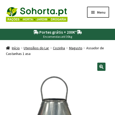
Ir
Saltar
Menu
para
para
a
o
Maximi
Agricultura
navegação
conteúdo
Portes grátis + 200€
*
submen
Encomendas até 30kg
Maximi
Animais
submen
Início
Utensílios do Lar
Cozinha
Magusto
Assador de
Castanhas 1 asa
Maximi
Drogaria
submen
Maximi
Depósitos – Fossas
submen
Maximi
Jardim
submen
Maximi
Piscinas
submen
Maximi
Rega