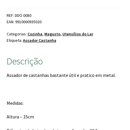
de
Castanhas
REF: DDO 0080
1
EAN: 9910000935020
asa
Categorias:
Cozinha
,
Magusto
,
Utensílios do Lar
Etiqueta:
Assador Castanha
Descrição
Assador de castanhas bastante útil e pratico em metal.
Medidas:
Altura – 15cm