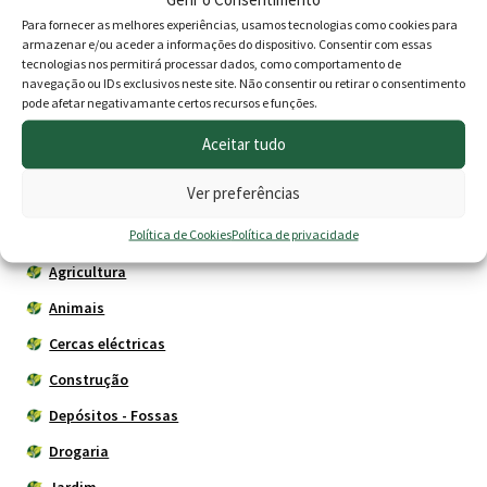
be
Para fornecer as melhores experiências, usamos tecnologias como cookies para
Abano para Fogareiro
Creolina Belnorte
armazenar e/ou aceder a informações do dispositivo. Consentir com essas
chosen
tecnologias nos permitirá processar dados, como comportamento de
Price
2.20
€
5.80
€
–
18.80
€
on
navegação ou IDs exclusivos neste site. Não consentir ou retirar o consentimento
the
range
pode afetar negativamante certos recursos e funções.
Adicionar
Ver opções
product
5.80 €
Aceitar tudo
page
throu
Ver preferências
18.80 
Produtos
Política de Cookies
Política de privacidade
Agricultura
Animais
Cercas eléctricas
Construção
Depósitos - Fossas
Drogaria
Jardim