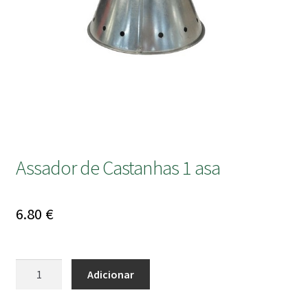
submen
Assador de Castanhas 1 asa
6.80
€
Quantidade
Adicionar
de
Assador