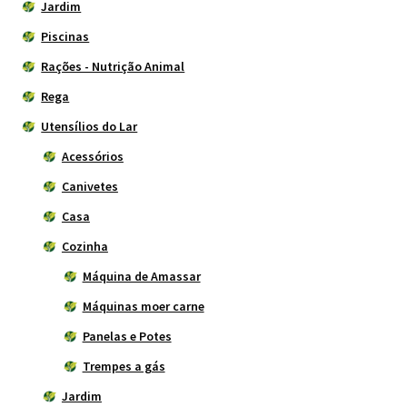
Jardim
Piscinas
Rações - Nutrição Animal
Rega
Utensílios do Lar
Acessórios
Canivetes
Casa
Cozinha
Máquina de Amassar
Máquinas moer carne
Panelas e Potes
Trempes a gás
Jardim