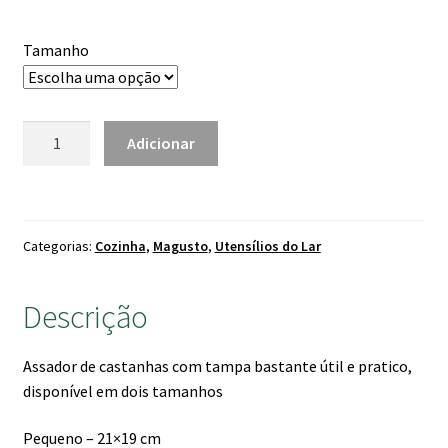
range:
10.90 €
Tamanho
through
12.90 €
Quantidade
Adicionar
de
Assador
de
Castanhas
Categorias:
Cozinha
,
Magusto
,
Utensílios do Lar
C/Tampa
Descrição
Assador de castanhas com tampa bastante útil e pratico,
disponível em dois tamanhos
Pequeno – 21×19 cm