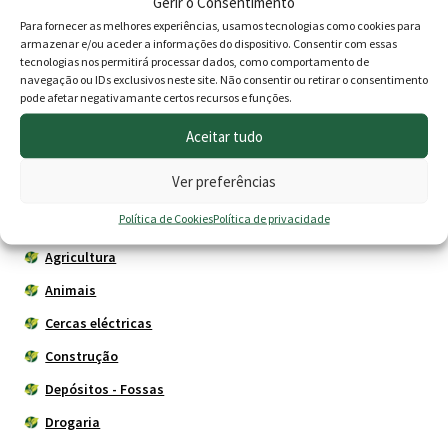
Gerir o Consentimento
be
Fogão a Gás de Ferro
Creolina Belnorte
Para fornecer as melhores experiências, usamos tecnologias como cookies para
chosen
Fundido GB12 – OGB09-1
armazenar e/ou aceder a informações do dispositivo. Consentir com essas
on
tecnologias nos permitirá processar dados, como comportamento de
O
O
Price
29.90
€
24.90
€
5.80
€
–
18.80
€
navegação ou IDs exclusivos neste site. Não consentir ou retirar o consentimento
the
pode afetar negativamante certos recursos e funções.
preço
preço
range
product
Adicionar
Ver opções
page
Aceitar tudo
original
atual
5.80 €
era:
é:
throu
Ver preferências
29.90 €.
24.90 €.
18.80 
Produtos
Política de Cookies
Política de privacidade
Agricultura
Animais
Cercas eléctricas
Construção
Depósitos - Fossas
Drogaria