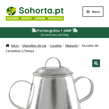
Ir
Saltar
Menu
para
para
a
o
Maximi
Agricultura
navegação
conteúdo
Portes grátis + 200€
*
submen
Encomendas até 30kg
Maximi
Animais
submen
Início
Utensílios do Lar
Cozinha
Magusto
Assador de
Castanhas C/Tampa
Maximi
Drogaria
submen
Maximi
Depósitos – Fossas
submen
Maximi
Jardim
submen
Maximi
Piscinas
submen
Maximi
Rega