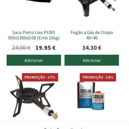
Saco Preto Lixo PEBD
Fogão a Gás de Chapa
900x1300x0.08 (Emb 10kg)
40×40
O
O
24.00
€
19.95
€
34.30
€
preço
preço
Adicionar
Adicionar
original
atual
This
era:
é:
PROMOÇÃO -17%
PROMOÇÃO -14%
product
24.00 €.
19.95 €.
has
multiple
variants.
The
options
may