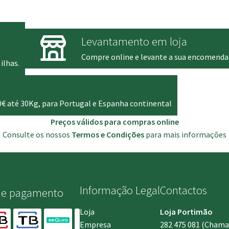
through
era:
é:
339.00 €
855.00 €.
789.00 €.
Levantamento em loja
Compre online e levante a sua encomenda
ilhas.
0€ até 30Kg, para Portugal e Espanha continental
Preços válidos para compras online
Consulte os nossos
Termos e Condições
para mais informações
Informação Legal
Contactos
de pagamento
Loja
Loja Portimão
Empresa
282 475 081
(Chamada