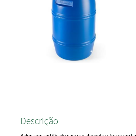
Descrição
Bidon com certificado para uso alimentar c/rosca em ba