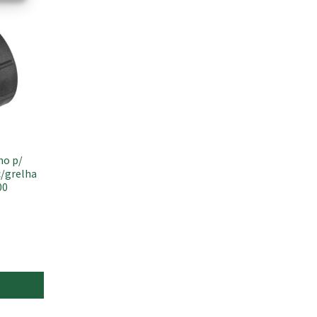
ho p/
c/grelha
00
s