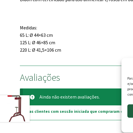
Medidas:
65 L: Ø 44×63 cm
125 L: Ø 46×85 cm
220 L: Ø 41,5×106 cm
Avaliações
Par
e/o
pro
con
Ainda não existem avaliações.
Apenas clientes com sessão iniciada que compraram este p