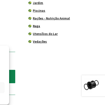
Jardim
Piscinas
Rações - Nutrição Animal
Rega
Utensílios do Lar
Vedações