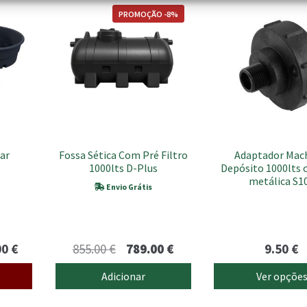
This
PROMOÇÃO -8%
product
has
multiple
variants.
The
options
may
be
chosen
ar
Fossa Sética Com Pré Filtro
Adaptador Mac
on
1000lts D-Plus
Depósito 1000lts 
the
metálica S1
product
Envio Grátis
page
Price
O
O
00
€
855.00
€
789.00
€
9.50
€
range:
preço
preço
Adicionar
Ver opçõe
299.00 €
original
atual