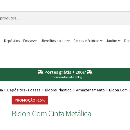
Depósitos – Fossas
Utensílios do Lar
Cercas eléctricas
Jardim
Dec
Portes grátis + 200€
*
Encomendas até 30kg
ua
Depósitos - Fossas
Bidons Plastico
Armazenamento
Bidon Com C
PROMOÇÃO -15%
Bidon Com Cinta Metálica