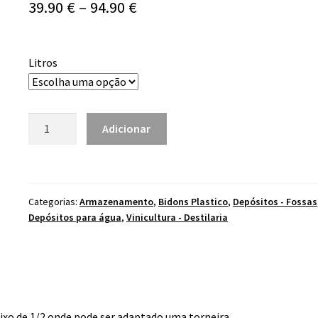
Price
39.90
€
–
94.90
€
range:
39.90 €
Litros
through
94.90 €
Quantidade
Adicionar
de
Bidon
Com
Cinta
Categorias:
Armazenamento
,
Bidons Plastico
,
Depósitos - Fossas
Metálica
Depósitos para água
,
Vinicultura - Destilaria
ixo de 1/2 onde pode ser adaptado uma torneira.