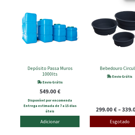
This
product
has
multiple
variants.
The
options
may
be
chosen
Depósito Passa Muros
Bebedouro Circul
on
1000lts
the
Envio Grátis
product
Envio Grátis
page
549.00
€
Disponível por encomenda
Entrega estimada de 7 a 15 dias
299.00
€
–
339.
úteis
Adicionar
Esgotado