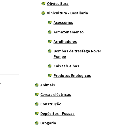
Olivicultura
Vinicultura - Destilaria
Acessórios
Armazenamento
Arrolhadores
Bombas de trasfega Rover
Pompe
Caixas/Celhas
Produtos Enológicos
,
Animais
Cercas eléctricas
Construção
Depósitos - Fossas
Drogaria