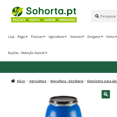
Ir
Saltar
Pesquisar
Pesquisa
para
para
por:
a
o
navegação
conteúdo
Loja
Rega
Piscinas
Agricultura
Animais
Drogaria
Horta
Rações – Nutrição Animal
Início
Agricultura
Vinicultura - Destilaria
Depósitos para ág