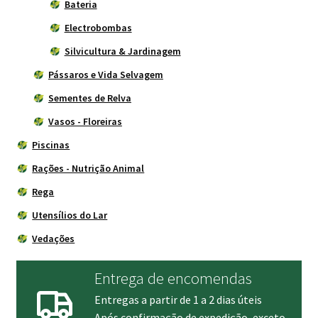
Bateria
Electrobombas
Silvicultura & Jardinagem
Pássaros e Vida Selvagem
Sementes de Relva
Vasos - Floreiras
Piscinas
Rações - Nutrição Animal
Rega
Utensílios do Lar
Vedações
Entrega de encomendas
Entregas a partir de 1 a 2 dias úteis
Após confirmação de expedição, exceto