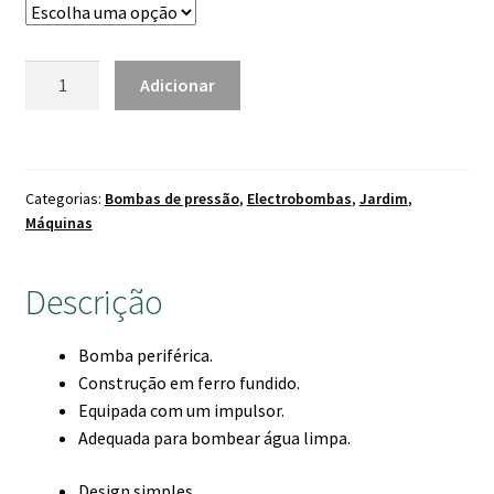
era:
é:
110.00 €.
94.00 €.
Quantidade
Adicionar
de
Bomba
QB
Efaflu
Categorias:
Bombas de pressão
,
Electrobombas
,
Jardim
,
Máquinas
Descrição
Bomba periférica.
Construção em ferro fundido.
Equipada com um impulsor.
Adequada para bombear água limpa.
Design simples.