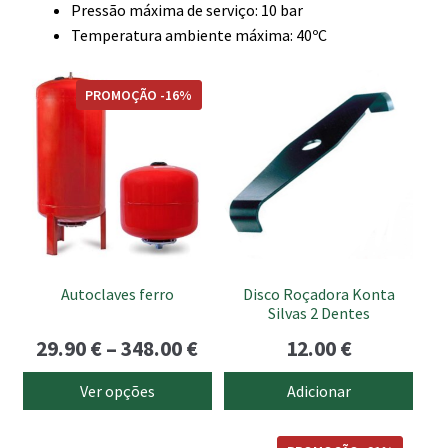
Pressão máxima de serviço: 10 bar
Temperatura ambiente máxima: 40ºC
This
PROMOÇÃO -16%
product
has
multiple
variants.
The
options
may
be
Autoclaves ferro
Disco Roçadora Konta
chosen
Silvas 2 Dentes
on
Price
29.90
€
–
348.00
€
12.00
€
the
range:
product
Ver opções
Adicionar
page
29.90 €