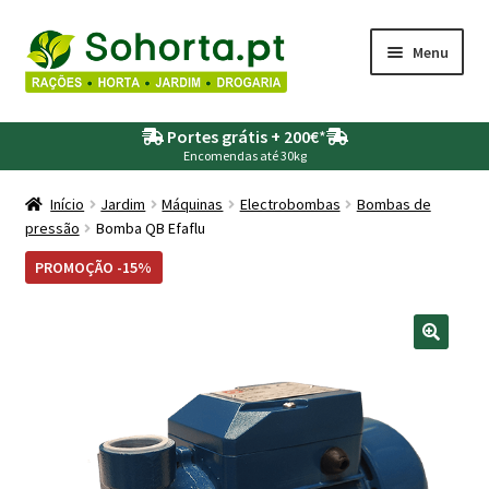
Ir
Saltar
Menu
para
para
a
o
Maximi
Agricultura
navegação
conteúdo
Portes grátis + 200€
*
submen
Encomendas até 30kg
Maximi
Animais
submen
Início
Jardim
Máquinas
Electrobombas
Bombas de
pressão
Bomba QB Efaflu
Maximi
Drogaria
submen
PROMOÇÃO -15%
Maximi
Depósitos – Fossas
submen
Maximi
Jardim
submen
Maximi
Piscinas
submen
Maximi
Rega