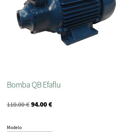
submen
Bomba QB Efaflu
O
O
110.00
€
94.00
€
preço
preço
original
atual
Modelo