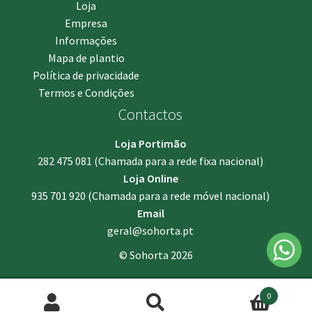
Loja
Empresa
Informações
Mapa de plantio
Política de privacidade
Termos e Condições
Contactos
Loja Portimão
282 475 081
(Chamada para a rede fixa nacional)
Loja Online
935 701 920
(Chamada para a rede móvel nacional)
Email
geral@sohorta.pt
© Sohorta 2026
0
Pesquisar
Pesquisa