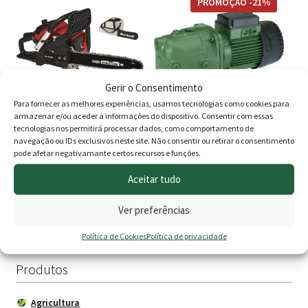
through
PROMOÇÃO -21%
348.00 €
Gerir o Consentimento
Para fornecer as melhores experiências, usamos tecnologias como cookies para
armazenar e/ou aceder a informações do dispositivo. Consentir com essas
tecnologias nos permitirá processar dados, como comportamento de
Motosserra Motor EINHELL
Bomba DAB 1HP JET 102 M
navegação ou IDs exclusivos neste site. Não consentir ou retirar o consentimento
GC-PC 1335
pode afetar negativamante certos recursos e funções.
O
O
183.00
€
199.00
€
157.00
€
Aceitar tudo
preço
preç
Adicionar
Adicionar
Ver preferências
original
atua
Política de Cookies
Política de privacidade
era:
é:
199.00 €.
157.
Produtos
Agricultura