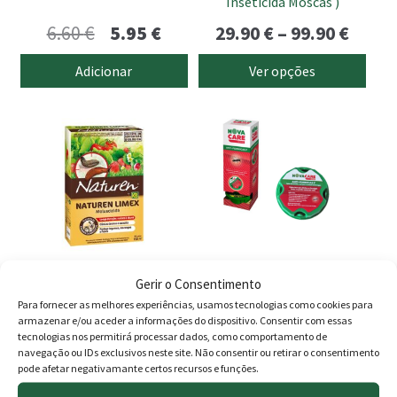
Inseticida Moscas )
on
O
O
Price
6.60
€
5.95
€
29.90
€
–
99.90
€
the
preço
preço
range
product
Adicionar
Ver opções
page
original
atual
29.90
era:
é:
thro
6.60 €.
5.95 €.
99.90
Gerir o Consentimento
KB Naturen Limex Bio (Anti
Armadilha NovaCare Anti
Para fornecer as melhores experiências, usamos tecnologias como cookies para
Lesmas e Caracóis) 450 gr
Formigas 10GR
armazenar e/ou aceder a informações do dispositivo. Consentir com essas
tecnologias nos permitirá processar dados, como comportamento de
8.95
€
3.60
€
navegação ou IDs exclusivos neste site. Não consentir ou retirar o consentimento
pode afetar negativamante certos recursos e funções.
Adicionar
Adicionar