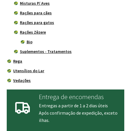
Misturas P/ Aves
Rações para cães
Rações para gatos
Rações Zêzere
Bio
Suplementos - Tratamentos
Rega
Utensílios do Lar
Vedações
Entrega de encomendas
Entregas a partir de 1 a 2 dias úteis
Após confirmação de expedição, exceto
ilhas.