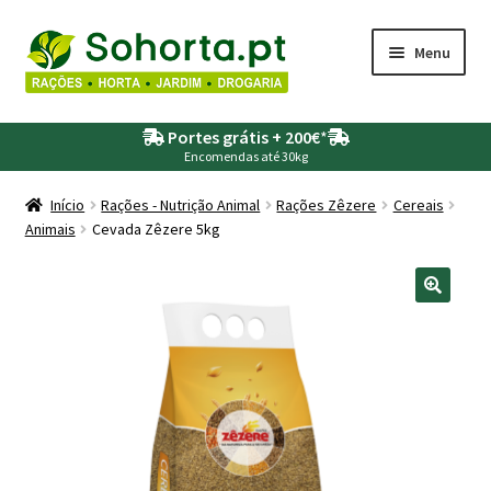
Ir
Saltar
Menu
para
para
a
o
Maximi
Agricultura
navegação
conteúdo
Portes grátis + 200€
*
submen
Encomendas até 30kg
Maximi
Animais
submen
Início
Rações - Nutrição Animal
Rações Zêzere
Cereais
Animais
Cevada Zêzere 5kg
Maximi
Drogaria
submen
Maximi
Depósitos – Fossas
submen
Maximi
Jardim
submen
Maximi
Piscinas
submen
Maximi
Rega