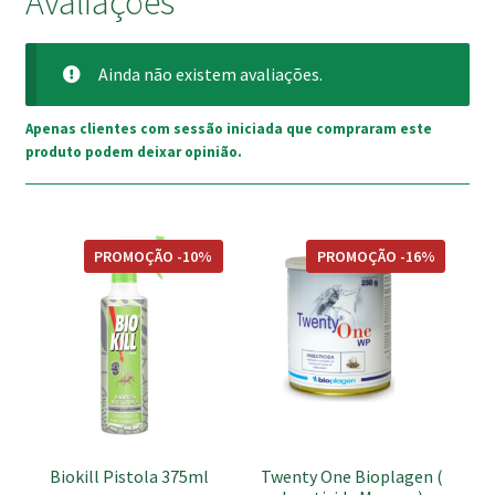
Avaliações
Ainda não existem avaliações.
Apenas clientes com sessão iniciada que compraram este
produto podem deixar opinião.
This
PROMOÇÃO -10%
PROMOÇÃO -16%
product
has
multiple
variants.
The
options
may
be
Biokill Pistola 375ml
Twenty One Bioplagen (
chosen